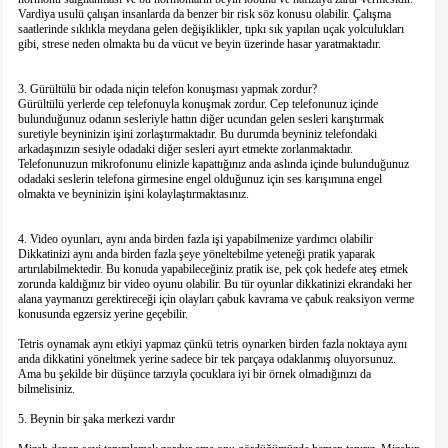
Vardiya usulü çalışan insanlarda da benzer bir risk söz konusu olabilir. Çalışma
saatlerinde sıklıkla meydana gelen değişiklikler, tıpkı sık yapılan uçak yolculukları
gibi, strese neden olmakta bu da vücut ve beyin üzerinde hasar yaratmaktadır.
3. Gürültülü bir odada niçin telefon konuşması yapmak zordur?
Gürültülü yerlerde cep telefonuyla konuşmak zordur. Cep telefonunuz içinde
bulunduğunuz odanın sesleriyle hattın diğer ucundan gelen sesleri karıştırmak
suretiyle beyninizin işini zorlaştırmaktadır. Bu durumda beyniniz telefondaki
arkadaşınızın sesiyle odadaki diğer sesleri ayırt etmekte zorlanmaktadır.
Telefonunuzun mikrofonunu elinizle kapattığınız anda aslında içinde bulunduğunuz
odadaki seslerin telefona girmesine engel olduğunuz için ses karışımına engel
olmakta ve beyninizin işini kolaylaştırmaktasınız.
4. Video oyunları, aynı anda birden fazla işi yapabilmenize yardımcı olabilir
Dikkatinizi aynı anda birden fazla şeye yöneltebilme yeteneği pratik yaparak
artırılabilmektedir. Bu konuda yapabileceğiniz pratik ise, pek çok hedefe ateş etmek
zorunda kaldığınız bir video oyunu olabilir. Bu tür oyunlar dikkatinizi ekrandaki her
alana yaymanızı gerektireceği için olayları çabuk kavrama ve çabuk reaksiyon verme
konusunda egzersiz yerine geçebilir.
Tetris oynamak aynı etkiyi yapmaz çünkü tetris oynarken birden fazla noktaya aynı
anda dikkatini yöneltmek yerine sadece bir tek parçaya odaklanmış oluyorsunuz.
Ama bu şekilde bir düşünce tarzıyla çocuklara iyi bir örnek olmadığınızı da
bilmelisiniz.
5. Beynin bir şaka merkezi vardır