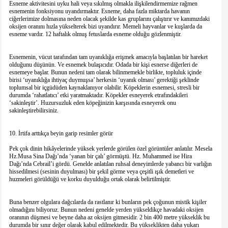
Esneme aktivitesini uyku hali veya sıkılmış olmakla ilişkilendirmemize rağmen
esnemenin fonksiyonu uyandırmaktır. Esneme, daha fazla miktarda havanın
ciğerlerimize dolmasına neden olacak şekilde kas gruplarını çalıştırır ve kanımızdaki
oksijen oranını hızla yükselterek bizi uyandırır. Memeli hayvanlar ve kuşlarda da
esneme vardır. 12 haftalık olmuş fetuslarda esneme olduğu gözlenmiştir.
Esnemenin, vücut tarafından tam uyanıklığa erişmek amacıyla başlatılan bir hareket
olduğunu düşünün. Ve esnemek bulaşıcıdır. Odada bir kişi esnerse diğerleri de
esnemeye başlar. Bunun nedeni tam olarak bilinmemekle birlikte, topluluk içinde
birisi ‘uyanıklığa ihtiyaç duymuşsa’ herkesin ‘uyanık olması’ gerektiği şeklinde
toplumsal bir içgüdüden kaynaklanıyor olabilir. Köpeklerin esnemesi, stresli bir
durumda ‘rahatlatıcı’ etki yaratmaktadır. Köpekler esneyerek etrafındakileri
‘sakinleştir’. Huzursuzluk eden köpeğinizin karşısında esneyerek onu
sakinleştirebilirsiniz.
10. İrtifa arttıkça beyin garip resimler görür
Pek çok dinin hikâyelerinde yüksek yerlerde görülen özel görüntüler anlatılır. Mesela
Hz.Musa Sina Dağı’nda ‘yanan bir çalı’ görmüştü. Hz. Muhammed ise Hira
Dağı’nda Cebrail’i gördü. Genelde anlatılan ruhsal deneyimlerde yabancı bir varlığın
hissedilmesi (sesinin duyulması) bir şekil görme veya çeşitli ışık demetleri ve
huzmeleri görüldüğü ve korku duyulduğu ortak olarak belirtilmiştir.
Buna benzer olgulara dağcılarda da rastlanır ki bunların pek çoğunun mistik kişiler
olmadığını biliyoruz. Bunun nedeni genelde yerden yükseldikçe havadaki oksijen
oranının düşmesi ve beyne daha az oksijen gitmesidir. 2 bin 400 metre yükseklik bu
durumda bir sınır değer olarak kabul edilmektedir. Bu yükseklikten daha yukarı