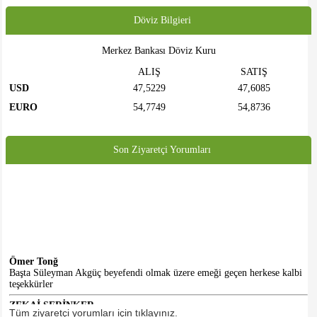
Döviz Bilgieri
Merkez Bankası Döviz Kuru
ALIŞ
SATIŞ
USD
47,5229
47,6085
EURO
54,7749
54,8736
Son Ziyaretçi Yorumları
Ömer Tonğ
Başta Süleyman Akgüç beyefendi olmak üzere emeği geçen herkese kalbi
teşekkürler
ZEKAİ SERİNKER
Tüm ziyaretçi yorumları için tıklayınız.
Merhabalar... Faaliyetlerinizi ve sizden haberleri bugüne kadar sosyal