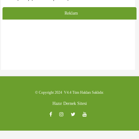
medyadan takip ediyorduk. Gelecekte ki doğal üyeniz olarak, tüm
emeklilerimize sağlık ve afiyet diliyorum. Selamlar...
Reklam
HASAN KALE
Emeği geçenlere teşekkürler. Başlangıç için iyidir. Daha iyi olacacağına
inanıyorum. Umarım dernek binasına da kavuşuruz.
© Copyright 2024 V4.4 Tüm Hakları Saklıdır.
Hazır Dernek Sitesi