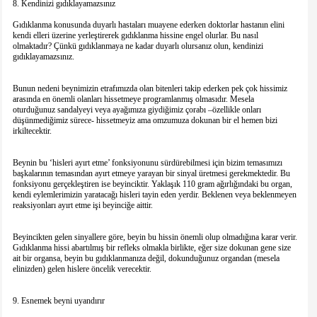
8. Kendinizi gıdıklayamazsınız
Gıdıklanma konusunda duyarlı hastaları muayene ederken doktorlar hastanın elini
kendi elleri üzerine yerleştirerek gıdıklanma hissine engel olurlar. Bu nasıl
olmaktadır? Çünkü gıdıklanmaya ne kadar duyarlı olursanız olun, kendinizi
gıdıklayamazsınız.
Bunun nedeni beynimizin etrafımızda olan bitenleri takip ederken pek çok hissimiz
arasında en önemli olanları hissetmeye programlanmış olmasıdır. Mesela
oturduğunuz sandalyeyi veya ayağımıza giydiğimiz çorabı –özellikle onları
düşünmediğimiz sürece- hissetmeyiz ama omzumuza dokunan bir el hemen bizi
irkiltecektir.
Beynin bu ‘hisleri ayırt etme’ fonksiyonunu sürdürebilmesi için bizim temasımızı
başkalarının temasından ayırt etmeye yarayan bir sinyal üretmesi gerekmektedir. Bu
fonksiyonu gerçekleştiren ise beyinciktir. Yaklaşık 110 gram ağırlığındaki bu organ,
kendi eylemlerimizin yaratacağı hisleri tayin eden yerdir. Beklenen veya beklenmeyen
reaksiyonları ayırt etme işi beyinciğe aittir.
Beyincikten gelen sinyallere göre, beyin bu hissin önemli olup olmadığına karar verir.
Gıdıklanma hissi abartılmış bir refleks olmakla birlikte, eğer size dokunan gene size
ait bir organsa, beyin bu gıdıklanmanıza değil, dokunduğunuz organdan (mesela
elinizden) gelen hislere öncelik verecektir.
9. Esnemek beyni uyandırır