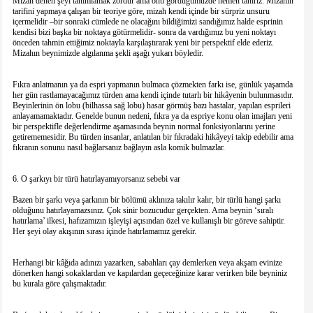
Mizah denen şeyi tanımlamak zordur ama onu gördüğümüzde hemen tanırız. Mizahın
tarifini yapmaya çalışan bir teoriye göre, mizah kendi içinde bir sürpriz unsuru
içermelidir –bir sonraki cümlede ne olacağını bildiğimizi sandığımız halde esprinin
kendisi bizi başka bir noktaya götürmelidir- sonra da vardığımız bu yeni noktayı
önceden tahmin ettiğimiz noktayla karşılaştırarak yeni bir perspektif elde ederiz.
Mizahın beynimizde algılanma şekli aşağı yukarı böyledir.
Fıkra anlatmanın ya da espri yapmanın bulmaca çözmekten farkı ise, günlük yaşamda
her gün rastlamayacağımız türden ama kendi içinde tutarlı bir hikâyenin bulunmasıdır.
Beyinlerinin ön lobu (bilhassa sağ lobu) hasar görmüş bazı hastalar, yapılan esprileri
anlayamamaktadır. Genelde bunun nedeni, fıkra ya da espriye konu olan imajları yeni
bir perspektifle değerlendirme aşamasında beynin normal fonksiyonlarını yerine
getirememesidir. Bu türden insanlar, anlatılan bir fıkradaki hikâyeyi takip edebilir ama
fıkranın sonunu nasıl bağlarsanız bağlayın asla komik bulmazlar.
6. O şarkıyı bir türü hatırlayamıyorsanız sebebi var
Bazen bir şarkı veya şarkının bir bölümü aklınıza takılır kalır, bir türlü hangi şarkı
olduğunu hatırlayamazsınız. Çok sinir bozucudur gerçekten. Ama beynin ‘sıralı
hatırlama’ ilkesi, hafızamızın işleyişi açısından özel ve kullanışlı bir göreve sahiptir.
Her şeyi olay akışının sırası içinde hatırlamamız gerekir.
Herhangi bir kâğıda adınızı yazarken, sabahları çay demlerken veya akşam evinize
dönerken hangi sokaklardan ve kapılardan geçeceğinize karar verirken bile beyniniz
bu kurala göre çalışmaktadır.