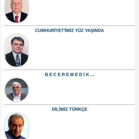
CUMHURİYET'İMİZ YÜZ YAŞINDA
B E C E R E M E D İ K ...
DİLİMİZ TÜRKÇE