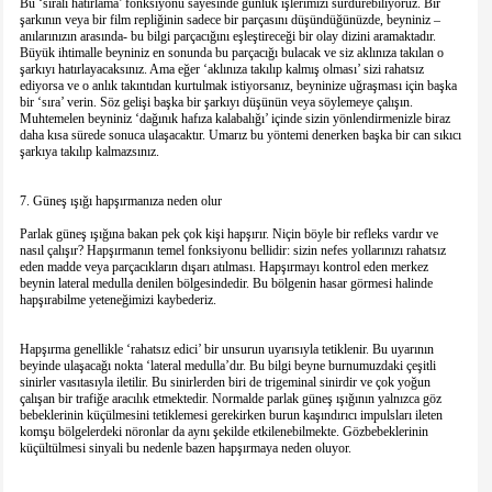
Bu ‘sıralı hatırlama’ fonksiyonu sayesinde günlük işlerimizi sürdürebiliyoruz. Bir
şarkının veya bir film repliğinin sadece bir parçasını düşündüğünüzde, beyniniz –
anılarınızın arasında- bu bilgi parçacığını eşleştireceği bir olay dizini aramaktadır.
Büyük ihtimalle beyniniz en sonunda bu parçacığı bulacak ve siz aklınıza takılan o
şarkıyı hatırlayacaksınız. Ama eğer ‘aklınıza takılıp kalmış olması’ sizi rahatsız
ediyorsa ve o anlık takıntıdan kurtulmak istiyorsanız, beyninize uğraşması için başka
bir ‘sıra’ verin. Söz gelişi başka bir şarkıyı düşünün veya söylemeye çalışın.
Muhtemelen beyniniz ‘dağınık hafıza kalabalığı’ içinde sizin yönlendirmenizle biraz
daha kısa sürede sonuca ulaşacaktır. Umarız bu yöntemi denerken başka bir can sıkıcı
şarkıya takılıp kalmazsınız.
7. Güneş ışığı hapşırmanıza neden olur
Parlak güneş ışığına bakan pek çok kişi hapşırır. Niçin böyle bir refleks vardır ve
nasıl çalışır? Hapşırmanın temel fonksiyonu bellidir: sizin nefes yollarınızı rahatsız
eden madde veya parçacıkların dışarı atılması. Hapşırmayı kontrol eden merkez
beynin lateral medulla denilen bölgesindedir. Bu bölgenin hasar görmesi halinde
hapşırabilme yeteneğimizi kaybederiz.
Hapşırma genellikle ‘rahatsız edici’ bir unsurun uyarısıyla tetiklenir. Bu uyarının
beyinde ulaşacağı nokta ‘lateral medulla’dır. Bu bilgi beyne burnumuzdaki çeşitli
sinirler vasıtasıyla iletilir. Bu sinirlerden biri de trigeminal sinirdir ve çok yoğun
çalışan bir trafiğe aracılık etmektedir. Normalde parlak güneş ışığının yalnızca göz
bebeklerinin küçülmesini tetiklemesi gerekirken burun kaşındırıcı impulsları ileten
komşu bölgelerdeki nöronlar da aynı şekilde etkilenebilmekte. Gözbebeklerinin
küçültülmesi sinyali bu nedenle bazen hapşırmaya neden oluyor.