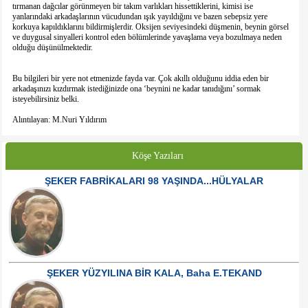
tırmanan dağcılar görünmeyen bir takım varlıkları hissettiklerini, kimisi ise
yanlarındaki arkadaşlarının vücudundan ışık yayıldığını ve bazen sebepsiz yere
korkuya kapıldıklarını bildirmişlerdir. Oksijen seviyesindeki düşmenin, beynin görsel
ve duygusal sinyalleri kontrol eden bölümlerinde yavaşlama veya bozulmaya neden
olduğu düşünülmektedir.
Bu bilgileri bir yere not etmenizde fayda var. Çok akıllı olduğunu iddia eden bir
arkadaşınızı kızdırmak istediğinizde ona ‘beynini ne kadar tanıdığını’ sormak
isteyebilirsiniz belki.
Alıntılayan: M.Nuri Yıldırım
Köşe Yazıları
ŞEKER FABRİKALARI 98 YAŞINDA...HÜLYALAR
ŞEKER YÜZYILINA BİR KALA, Baha E.TEKAND