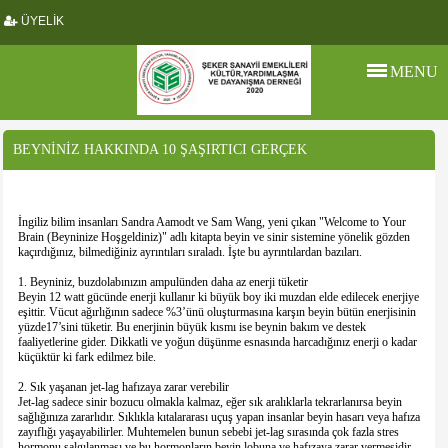
ÜYELİK
MENU
BEYNİNİZ HAKKINDA 10 ŞAŞIRTICI GERÇEK
İngiliz bilim insanları Sandra Aamodt ve Sam Wang, yeni çıkan "Welcome to Your
Brain (Beyninize Hoşgeldiniz)" adlı kitapta beyin ve sinir sistemine yönelik gözden
kaçırdığınız, bilmediğiniz ayrıntıları sıraladı. İşte bu ayrıntılardan bazıları.
1. Beyniniz, buzdolabınızın ampulünden daha az enerji tüketir
Beyin 12 watt gücünde enerji kullanır ki büyük boy iki muzdan elde edilecek enerjiye
eşittir. Vücut ağırlığının sadece %3’ünü oluşturmasına karşın beyin bütün enerjisinin
yüzde17’sini tüketir. Bu enerjinin büyük kısmı ise beynin bakım ve destek
faaliyetlerine gider. Dikkatli ve yoğun düşünme esnasında harcadığınız enerji o kadar
küçüktür ki fark edilmez bile.
2. Sık yaşanan jet-lag hafızaya zarar verebilir
Jet-lag sadece sinir bozucu olmakla kalmaz, eğer sık aralıklarla tekrarlanırsa beyin
sağlığınıza zararlıdır. Sıklıkla kıtalararası uçuş yapan insanlar beyin hasarı veya hafıza
zayıflığı yaşayabilirler. Muhtemelen bunun sebebi jet-lag sırasında çok fazla stres
hormonu salgılanması ve bu hormonların beyin lobuna ve hafızaya zarar vermesidir.