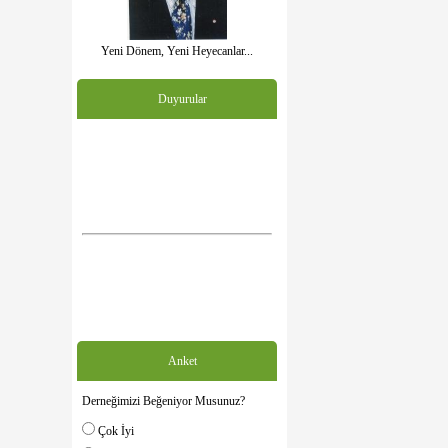
Yeni Dönem, Yeni Heyecanlar...
Duyurular
Anket
Derneğimizi Beğeniyor Musunuz?
Çok İyi