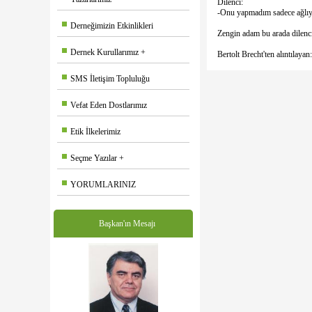
Dilenci:
-Onu yapmadım sadece ağlıy
Derneğimizin Etkinlikleri
Zengin adam bu arada dilencin
Dernek Kurullarımız
Bertolt Brecht'ten alıntıla
SMS İletişim Topluluğu
Vefat Eden Dostlarımız
Etik İlkelerimiz
Seçme Yazılar
YORUMLARINIZ
Başkan'ın Mesajı