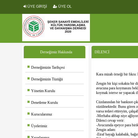
ÜYE GİRİŞİ
ÜYE OL
Derneğimiz Hakkında
DİLENCİ
Derneğimizin Tarihçesi
Kara mizah örneği bir fıkr
Derneğimizin Tüzüğü
Zengin bir kişi sokakta bir d
avucuna para koymasını bekle
Yönetim Kurulu
koymak isterse ne yapacak diy
Cüzdanından bir banknot çıka
Denetleme Kurulu
süzülmektedir. Bunu gören ze
varsa tedavi ettireyim, çalış
Kurucularımız
-Merhaba ahbap niye ağlıyo
Dilenci cevap verir:
-Avucumda epeyce para birikmi
Üyelerimiz
Zengin adam:
-Etraf bayağı kalabalık, bağı
Yazarlarımız