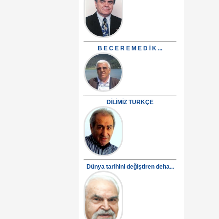
B E C E R E M E D İ K ...
DİLİMİZ TÜRKÇE
Dünya tarihini değiştiren deha...