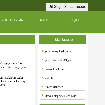
Dil Seçiniz - Language
EKER SANAYİMİZ
GALERİ
İLETİŞİM
Şeker Sanayimiz
Şeker Sanayii hakkında
Şeker Fabrikalari Bilgileri
radan geçen insanların
sever birisi kağıt para
Fotoğraf Galerisi
en yanaklarına yaşlar
Videolar
rar verir; rahatsızlığı
sorar:
Bizden Haberler
Siteye Fotoğraf / Video Ekle