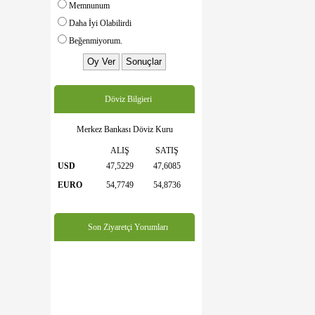
Memnunum
Daha İyi Olabilirdi
Beğenmiyorum.
Döviz Bilgieri
Merkez Bankası Döviz Kuru
ALIŞ
SATIŞ
USD
47,5229
47,6085
EURO
54,7749
54,8736
Son Ziyaretçi Yorumları