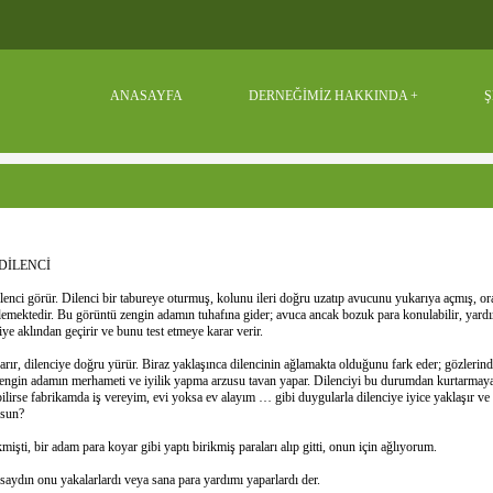
ANASAYFA
DERNEĞİMİZ HAKKINDA
Ş
a: DİLENCİ
ilenci görür. Dilenci bir tabureye oturmuş, kolunu ileri doğru uzatıp avucunu yukarıya açmış, o
mektedir. Bu görüntü zengin adamın tuhafına gider; avuca ancak bozuk para konulabilir, yardım
e aklından geçirir ve bunu test etmeye karar verir.
rır, dilenciye doğru yürür. Biraz yaklaşınca dilencinin ağlamakta olduğunu fark eder; gözlerind
ngin adamın merhameti ve iyilik yapma arzusu tavan yapar. Dilenciyi bu durumdan kurtarmaya ka
abilirse fabrikamda iş vereyim, evi yoksa ev alayım … gibi duygularla dilenciye iyice yaklaşır ve 
rsun?
şti, bir adam para koyar gibi yaptı birikmiş paraları alıp gitti, onun için ağlıyorum.
rsaydın onu yakalarlardı veya sana para yardımı yaparlardı der.