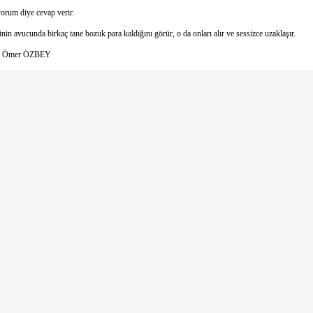
orum diye cevap verir.
in avucunda birkaç tane bozuk para kaldığını görür, o da onları alır ve sessizce uzaklaşır.
yan: Ömer ÖZBEY