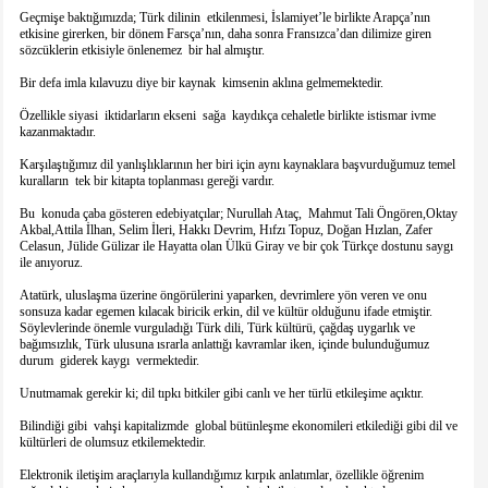
Geçmişe baktığımızda; Türk dilinin etkilenmesi, İslamiyet’le birlikte Arapça’nın
etkisine girerken, bir dönem Farsça’nın, daha sonra Fransızca’dan dilimize giren
sözcüklerin etkisiyle önlenemez bir hal almıştır.
Bir defa imla kılavuzu diye bir kaynak kimsenin aklına gelmemektedir.
Özellikle siyasi iktidarların ekseni sağa kaydıkça cehaletle birlikte istismar ivme
kazanmaktadır.
Karşılaştığımız dil yanlışlıklarının her biri için aynı kaynaklara başvurduğumuz temel
kuralların tek bir kitapta toplanması gereği vardır.
Bu konuda çaba gösteren edebiyatçılar; Nurullah Ataç, Mahmut Tali Öngören,Oktay
Akbal,Attila İlhan, Selim İleri, Hakkı Devrim, Hıfzı Topuz, Doğan Hızlan, Zafer
Celasun, Jülide Gülizar ile Hayatta olan Ülkü Giray ve bir çok Türkçe dostunu saygı
ile anıyoruz.
Atatürk, uluslaşma üzerine öngörülerini yaparken, devrimlere yön veren ve onu
sonsuza kadar egemen kılacak biricik erkin, dil ve kültür olduğunu ifade etmiştir.
Söylevlerinde önemle vurguladığı Türk dili, Türk kültürü, çağdaş uygarlık ve
bağımsızlık, Türk ulusuna ısrarla anlattığı kavramlar iken, içinde bulunduğumuz
durum giderek kaygı vermektedir.
Unutmamak gerekir ki; dil tıpkı bitkiler gibi canlı ve her türlü etkileşime açıktır.
Bilindiği gibi vahşi kapitalizmde global bütünleşme ekonomileri etkilediği gibi dil ve
kültürleri de olumsuz etkilemektedir.
Elektronik iletişim araçlarıyla kullandığımız kırpık anlatımlar, özellikle öğrenim