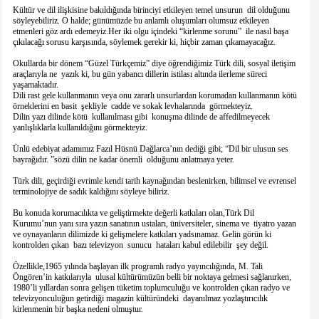
Kültür ve dil ilişkisine bakıldığında birinciyi etkileyen temel unsurun dil olduğunu
söyleyebiliriz. O halde; günümüzde bu anlamlı oluşumları olumsuz etkileyen
etmenleri göz ardı edemeyiz.Her iki olgu içindeki “kirlenme sorunu” ile nasıl başa
çıkılacağı sorusu karşısında, söylemek gerekir ki, hiçbir zaman çıkamayacağız.
Okullarda bir dönem “Güzel Türkçemiz” diye öğrendiğimiz Türk dili, sosyal iletişim
araçlarıyla ne yazık ki, bu gün yabancı dillerin istilası altında ilerleme süreci
yaşamaktadır.
Dili rast gele kullanmanın veya onu zararlı unsurlardan korumadan kullanmanın kötü
örneklerini en basit şekliyle cadde ve sokak levhalarında görmekteyiz.
Dilin yazı dilinde kötü kullanılması gibi konuşma dilinde de affedilmeyecek
yanlışlıklarla kullanıldığını görmekteyiz.
Ünlü edebiyat adamımız Fazıl Hüsnü Dağlarca’nın dediği gibi; “Dil bir ulusun ses
bayrağıdır. ”sözü dilin ne kadar önemli olduğunu anlatmaya yeter.
Türk dili, geçirdiği evrimle kendi tarih kaynağından beslenirken, bilimsel ve evrensel
terminolojiye de sadık kaldığını söyleye biliriz.
Bu konuda korumacılıkta ve geliştirmekte değerli katkıları olan,Türk Dil
Kurumu’nun yanı sıra yazın sanatının ustaları, üniversiteler, sinema ve tiyatro yazan
ve oynayanların dilimizde ki gelişmelere katkıları yadsınamaz. Gelin görün ki
kontrolden çıkan bazı televizyon sunucu hataları kabul edilebilir şey değil.
Özellikle,1965 yılında başlayan ilk programlı radyo yayıncılığında, M. Tali
Öngören’in katkılarıyla ulusal kültürümüzün belli bir noktaya gelmesi sağlanırken,
1980’li yıllardan sonra gelişen tüketim toplumculuğu ve kontrolden çıkan radyo ve
televizyonculuğun getirdiği magazin kültüründeki dayanılmaz yozlaştırıcılık
kirlenmenin bir başka nedeni olmuştur.