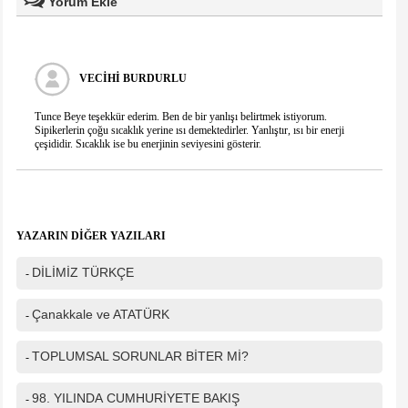
Yorum Ekle
Ad Soyad(*)
VECIHI BURDURLU
Mail
Tunce Beye teşekkür ederim. Ben de bir yanlışı belirtmek istiyorum.
Sipikerlerin çoğu sıcaklık yerine ısı demektedirler. Yanlıştır, ısı bir enerji
çeşididir. Sıcaklık ise bu enerjinin seviyesini gösterir.
Telefon
Mesajınız(*)
YAZARIN DİĞER YAZILARI
DİLİMİZ TÜRKÇE
-
IP Adresiniz
216.73.217.85
Çanakkale ve ATATÜRK
-
Güvenlik kodu
TOPLUMSAL SORUNLAR BİTER Mİ?
-
98. YILINDA CUMHURİYETE BAKIŞ
-