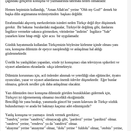
çağındaki gençlerin konuşma ve yazmalarında tahribata neden olmaktadır.
Hemen hepimizin kullandığı, "Aman Allah'ım" yerine "Ohh my God!" demek bir
başka dilin argümanına teslimiyetinden başkası değildir.
Etrafımızdaki alışveriş merkezlerinin isimleri neden Türkçe değil diye düşünmek
gerekir. Bir bakıma buralardaki mağazalar, Türkiye'de değilmiş gibi, ilanlarını
İngilizce vermekte sakınca görmezken, vitrinlerine "indirim" İngilizce "Sale"
yazarken kime hitap ettiği içler acısı bir uygulamadır.
Günlük hayatımızda kullanılan Türkçemizin böylesine kirlenme içinde olması yanı
sıra, konuşma dilimizin de epeyce nasiplendiği ve anlaşılmaz hal aldığı
gözlenmektedir.
Üstelik bu yanlışlıkları yapanları, sözde iyi konuşmacı olan televizyon spikerleri ve
siyaset adamlarını ekranlarda sıkça izlemekteyiz.
Dilimizin korunması için, acil önlemler alınmalı ve yeterliliği olan eğitimciler, tiyatro
oyuncuları, yazar ve siyaset adamlarına önemli ödevler düşmektedir. Eğer bunlar
olmazsa, gelecek nesiller çok daha anlaşılmaz olacaktır.
Yazı dilimizden önce konuşma dilimizde görülen bozuklukları gidermek için,
Türkçeyi iyi öğrenememiş olmamız öncelikli eksiğimizdir.
Bencilliği bir yana bırakıp, yanımızda güncel bir yazım kılavuzu ile Türkçe sözlük
bulundurmayı ve arada bir bakmayı kaçımız adet edinmişizdir?
Yanlış konuşma ve yazmaya örnek vermek gerekirse;
"Sandviç" yerine "sandöviç" olmayacağı gibi, "pardesü" yerine "pardüsü" olmaz.
"randevu" yerine, "rendevu" ya da "randövü" olmaz.
“alzaymır” yerine “anzaymır” olmaz, “dolu” yerine “ fuldolu” olmaz, "otobüs" yerine,