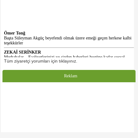
Ömer Tonğ
Başta Süleyman Akgüç beyefendi olmak üzere emeği geçen herkese kalbi
teşekkürler
ZEKAİ SERİNKER
Merhabalar... Faaliyetlerinizi ve sizden haberleri bugüne kadar sosyal
medyadan takip ediyorduk. Gelecekte ki doğal üyeniz olarak, tüm
Tüm ziyaretçi yorumları için tıklayınız.
emeklilerimize sağlık ve afiyet diliyorum. Selamlar...
HASAN KALE
Reklam
Emeği geçenlere teşekkürler. Başlangıç için iyidir. Daha iyi olacacağına
inanıyorum. Umarım dernek binasına da kavuşuruz.