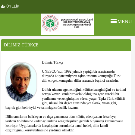
ÜYELİK
MENU
DİLİMİZ TÜRKÇE
Dilimiz Türkçe
UNESCO’nun 1992 yılında yaptığı bir araştırmada
dünyada iki yüz milyonu aşkın insanın konuştuğu Türk
dili, en çok konuşulan diller arasında beşinci sıradadır.
Dil bir ulusun egemenliğini, kültürel zenginliğini ve tarihini
ortaya koyan canlı bir varlık olduğuna göre sürekli bir
yenilenme ve zenginleşme süreci yaşar. Tıpkı Türk kültürü
gibi, ulusal bir değer sırasında yer alarak, vatan gibi,
bayrak gibi belirleyici ve tanımlayıcı özellik kazanır.
Dilin sınırlarını belirleyen ve dışa yansıması olan kültür, edebiyattan felsefeye,
tarihten tıp bilimine kadar açılımlarla zenginleşirken gerekli büyümeyi kazanamazsa
kısırlaşır. Uygulamalarda karşılaşılan sorunlarda temel hedef, dilin kendi
özgürlüğünü koruyabilmesine yardımcı olmaktır.