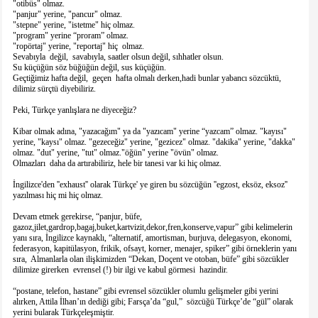
"otibüs" olmaz.
"panjur" yerine, "pancur" olmaz.
"stepne" yerine, "istetme" hiç olmaz.
"program" yerine “proram” olmaz.
"ropörtaj" yerine, "reportaj" hiç olmaz.
Sevabıyla değil, savabıyla, saatler olsun değil, sıhhatler olsun.
Su küçüğün söz büğüğün değil, sus küçüğün.
Geçtiğimiz hafta değil, geçen hafta olmalı derken,hadi bunlar yabancı sözcüktü,
dilimiz sürçtü diyebiliriz.
Peki, Türkçe yanlışlara ne diyeceğiz?
Kibar olmak adına, "yazacağım" ya da "yazıcam" yerine “yazcam” olmaz. "kayısı"
yerine, "kaysı" olmaz. "gezeceğiz" yerine, "gezicez" olmaz. "dakika" yerine, "dakka"
olmaz. "dut" yerine, "tut" olmaz."öğün" yerine "övün" olmaz.
Olmazları daha da artırabiliriz, hele bir tanesi var ki hiç olmaz.
İngilizce'den ''exhaust'' olarak Türkçe' ye giren bu sözcüğün ''egzost, eksöz, eksoz''
yazılması hiç mi hiç olmaz.
Devam etmek gerekirse, “panjur, büfe,
gazoz,jilet,gardrop,bagaj,buket,kartvizit,dekor,fren,konserve,vapur” gibi kelimelerin
yanı sıra, İngilizce kaynaklı, “alternatif, amortisman, burjuva, delegasyon, ekonomi,
federasyon, kapitülasyon, frikik, ofsayt, korner, menajer, spiker” gibi örneklerin yanı
sıra, Almanlarla olan ilişkimizden “Dekan, Doçent ve otoban, büfe” gibi sözcükler
dilimize girerken evrensel (!) bir ilgi ve kabul görmesi hazindir.
“postane, telefon, hastane” gibi evrensel sözcükler olumlu gelişmeler gibi yerini
alırken, Attila İlhan’ın dediği gibi; Farsça’da “gul,” sözcüğü Türkçe’de “gül” olarak
yerini bularak Türkçeleşmiştir.