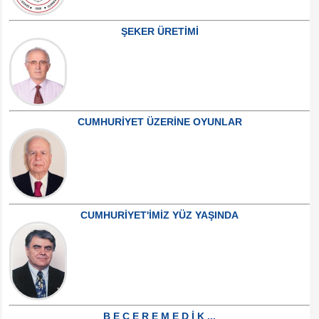
ŞEKER ÜRETİMİ
CUMHURİYET ÜZERİNE OYUNLAR
CUMHURİYET'İMİZ YÜZ YAŞINDA
B E C E R E M E D İ K ...