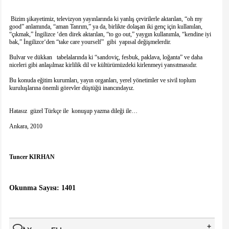
Bizim şikayetimiz, televizyon yayınlarında ki yanlış çevirilerle aktarılan, “oh my
good” anlamında, “aman Tanrım,” ya da, birlikte dolaşan iki genç için kullanılan,
“çıkmak,” İngilizce ‘den direk aktarılan, “to go out,” yaygın kullanımla, “kendine iyi
bak,” İngilizce‘den “take care yourself” gibi yapısal değişmelerdir.
Bulvar ve dükkan tabelalarında ki “sandoviç, fesbuk, paklava, loğanta” ve daha
niceleri gibi anlaşılmaz kirlilik dil ve kültürümüzdeki kirlenmeyi yansıtmasıdır.
Bu konuda eğitim kurumları, yayın organları, yerel yönetimler ve sivil toplum
kuruluşlarına önemli görevler düştüğü inancındayız.
Hatasız güzel Türkçe ile konuşup yazma dileği ile…
Ankara, 2010
Tuncer KIRHAN
Okunma Sayısı: 1401