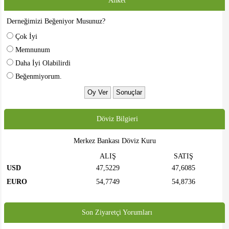
Anket
Derneğimizi Beğeniyor Musunuz?
Çok İyi
Memnunum
Daha İyi Olabilirdi
Beğenmiyorum.
Döviz Bilgieri
Merkez Bankası Döviz Kuru
ALIŞ
SATIŞ
USD
47,5229
47,6085
EURO
54,7749
54,8736
Son Ziyaretçi Yorumları