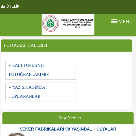
ÜYELİK
MENU
FOTOĞRAF GALERİSİ
SALI TOPLANTI
FOTOĞRAFLARIMIZ
YAZ SICAĞINDA
TOPLANANLAR
Köşe Yazıları
ŞEKER FABRİKALARI 98 YAŞINDA...HÜLYALAR