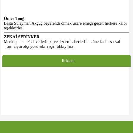
Ömer Tonğ
Başta Süleyman Akgüç beyefendi olmak üzere emeği geçen herkese kalbi
teşekkürler
ZEKAİ SERİNKER
Merhabalar... Faaliyetlerinizi ve sizden haberleri bugüne kadar sosyal
medyadan takip ediyorduk. Gelecekte ki doğal üyeniz olarak, tüm
Tüm ziyaretçi yorumları için tıklayınız.
emeklilerimize sağlık ve afiyet diliyorum. Selamlar...
HASAN KALE
Reklam
Emeği geçenlere teşekkürler. Başlangıç için iyidir. Daha iyi olacacağına
inanıyorum. Umarım dernek binasına da kavuşuruz.