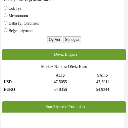
Çok İyi
Memnunum
Daha İyi Olabilirdi
Beğenmiyorum.
Döviz Bilgieri
Merkez Bankası Döviz Kuru
ALIŞ
SATIŞ
USD
47,5055
47,5911
EURO
54,8356
54,9344
Son Ziyaretçi Yorumları