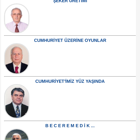
ŞEKER ÜRETİMİ
CUMHURİYET ÜZERİNE OYUNLAR
CUMHURİYET'İMİZ YÜZ YAŞINDA
B E C E R E M E D İ K ...