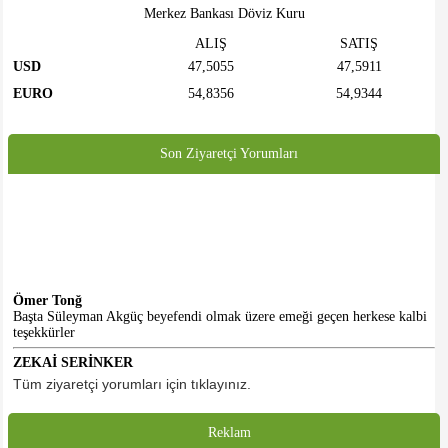
Merkez Bankası Döviz Kuru
ALIŞ
SATIŞ
USD
47,5055
47,5911
EURO
54,8356
54,9344
Son Ziyaretçi Yorumları
Ömer Tonğ
Başta Süleyman Akgüç beyefendi olmak üzere emeği geçen herkese kalbi
teşekkürler
ZEKAİ SERİNKER
Merhabalar... Faaliyetlerinizi ve sizden haberleri bugüne kadar sosyal
Tüm ziyaretçi yorumları için tıklayınız.
medyadan takip ediyorduk. Gelecekte ki doğal üyeniz olarak, tüm
emeklilerimize sağlık ve afiyet diliyorum. Selamlar...
Reklam
HASAN KALE