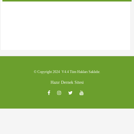
Emeği geçenlere teşekkürler. Başlangıç için iyidir. Daha iyi olacacağına
inanıyorum. Umarım dernek binasına da kavuşuruz.
© Copyright 2024 V4.4 Tüm Hakları Saklıdır.
Hazır Dernek Sitesi