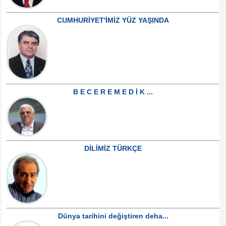
CUMHURİYET'İMİZ YÜZ YAŞINDA
B E C E R E M E D İ K ...
DİLİMİZ TÜRKÇE
Dünya tarihini değiştiren deha...