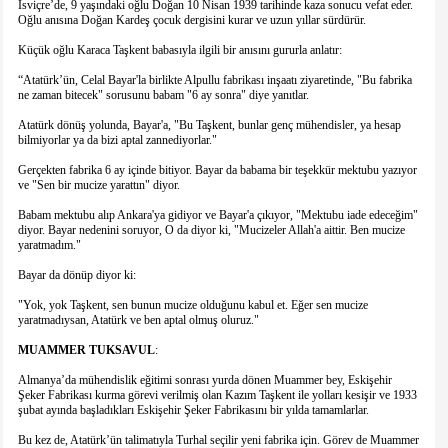
İsviçre’de, 9 yaşındaki oğlu Doğan 10 Nisan 1939 tarihinde kaza sonucu vefat eder.
Oğlu anısına Doğan Kardeş çocuk dergisini kurar ve uzun yıllar sürdürür.
Küçük oğlu Karaca Taşkent babasıyla ilgili bir anısını gururla anlatır:
“Atatürk’ün, Celal Bayar'la birlikte Alpullu fabrikası inşaatı ziyaretinde, "Bu fabrika
ne zaman bitecek" sorusunu babam "6 ay sonra" diye yanıtlar.
Atatürk dönüş yolunda, Bayar'a, "Bu Taşkent, bunlar genç mühendisler, ya hesap
bilmiyorlar ya da bizi aptal zannediyorlar."
Gerçekten fabrika 6 ay içinde bitiyor. Bayar da babama bir teşekkür mektubu yazıyor
ve "Sen bir mucize yarattın" diyor.
Babam mektubu alıp Ankara'ya gidiyor ve Bayar'a çıkıyor, "Mektubu iade edeceğim"
diyor. Bayar nedenini soruyor, O da diyor ki, "Mucizeler Allah'a aittir. Ben mucize
yaratmadım."
Bayar da dönüp diyor ki:
"Yok, yok Taşkent, sen bunun mucize olduğunu kabul et. Eğer sen mucize
yaratmadıysan, Atatürk ve ben aptal olmuş oluruz."
MUAMMER
TUKSAVUL
:
Almanya’da mühendislik eğitimi sonrası yurda dönen Muammer bey, Eskişehir
Şeker Fabrikası kurma görevi verilmiş olan Kazım Taşkent ile yolları kesişir ve 1933
şubat ayında başladıkları Eskişehir Şeker Fabrikasını bir yılda tamamlarlar.
Bu kez de, Atatürk’ün talimatıyla Turhal seçilir yeni fabrika için. Görev de Muammer