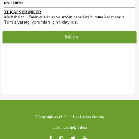
teşekkürler
ZEKAİ SERİNKER
Merhabalar... Faaliyetlerinizi ve sizden haberleri bugüne kadar sosyal
medyadan takip ediyorduk. Gelecekte ki doğal üyeniz olarak, tüm
Tüm ziyaretçi yorumları için tıklayınız.
emeklilerimize sağlık ve afiyet diliyorum. Selamlar...
HASAN KALE
Reklam
Emeği geçenlere teşekkürler. Başlangıç için iyidir. Daha iyi olacacağına
inanıyorum. Umarım dernek binasına da kavuşuruz.
© Copyright 2024 V4.4 Tüm Hakları Saklıdır.
Hazır Dernek Sitesi