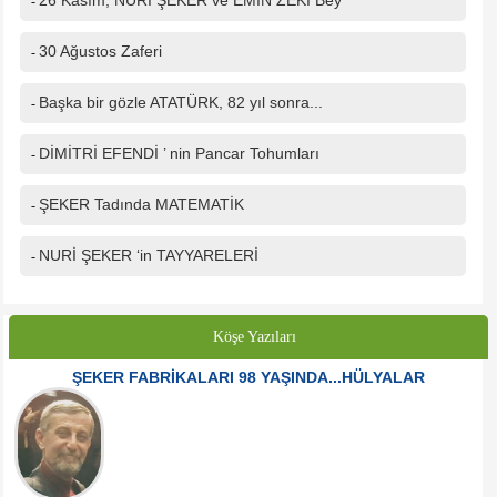
26 Kasım, NURİ ŞEKER ve EMİN ZEKİ Bey
-
30 Ağustos Zaferi
-
Başka bir gözle ATATÜRK, 82 yıl sonra...
-
DİMİTRİ EFENDİ ’ nin Pancar Tohumları
-
ŞEKER Tadında MATEMATİK
-
NURİ ŞEKER ‘in TAYYARELERİ
-
Köşe Yazıları
ŞEKER FABRİKALARI 98 YAŞINDA...HÜLYALAR