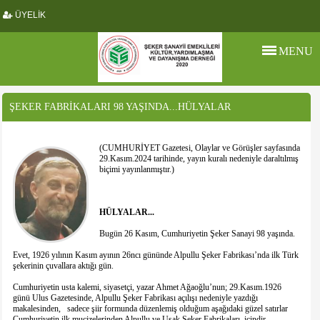
ÜYELİK
MENU
ŞEKER FABRİKALARI 98 YAŞINDA...HÜLYALAR
(CUMHURİYET Gazetesi, Olaylar ve Görüşler sayfasında
29.Kasım.2024 tarihinde, yayın kuralı nedeniyle daraltılmış
biçimi yayınlanmıştır.)
HÜLYALAR...
Bugün 26 Kasım, Cumhuriyetin Şeker Sanayi 98 yaşında.
Evet, 1926 yılının Kasım ayının 26ncı gününde Alpullu Şeker Fabrikası’nda ilk Türk
şekerinin çuvallara aktığı gün.
Cumhuriyetin usta kalemi, siyasetçi, yazar Ahmet Ağaoğlu’nun; 29.Kasım.1926
günü Ulus Gazetesinde, Alpullu Şeker Fabrikası açılışı nedeniyle yazdığı
makalesinden, sadece şiir formunda düzenlemiş olduğum aşağıdaki güzel satırlar
Cumhuriyetin ilk mucizelerinden Alpullu ve Uşak Şeker Fabrikaları içindir.