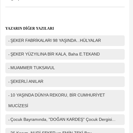
Mesajınız(*)
YAZARIN DİĞER YAZILARI
ŞEKER FABRİKALARI 98 YAŞINDA...HÜLYALAR
-
IP Adresiniz
216.73.216.220
Güvenlik kodu
ŞEKER YÜZYILINA BİR KALA, Baha E.TEKAND
-
MUAMMER TUKSAVUL
-
ŞEKERLİ ANILAR
-
10 YAŞINDA DÜNYA REKORU, BİR CUMHURİYET
-
MUCİZESİ
Çocuk Bayramında, "DOĞAN KARDEŞ" Çocuk Dergisi...
-