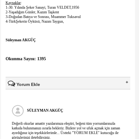
Kaynaklar
:
1-30. Yılında Şeker Sanayi, Turan VELDET,1956
2-Yaşadığım Günler, Kazım Taşkent
3-Doğudan Batıya ve Sonrası, Muammer Tuksavul
4-TürkŞekerin Öyküsü, Nazım Taygun,
Süleyman AKGÜÇ
Okunma Sayısı: 1395
Yorum Ekle
Ad Soyad(*)
SÜLEYMAN AKGÜÇ
Mail
Değerli okurlar amatör yazılarımıza eleştiri, beğeni tüm yorrumlarınızla
katkıda bulunmanızı ısrarla bekleriz. Bizlere yol ve ufuk açmak için zaman
ayırdığınız için teşekkürlerimle... Üstteki "YORUM EKLE" kutucuğu ile
görüşlerinizi iletebilirsiniz.
Telefon