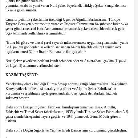
2,5krş’tan günde 500Lira”
yumurta hesabı ile yanıt veren Nuri Şeker beyefendi, Türkiye Şeker Sanayi denince
ilk akla gelen simadır.
Cumhuriyetin ilk şekerlerinin üretildiği Uşak ve Alpullu fabrikalarına, Türkiye
Tayyare Cemiyeti birer mektup yazar ve Tayyare Cemiyetinin 64 şubesine birer okka
şeker göndermelerini ister. Açık artırma ile satılacak şekerlerden elde edilecek gelir
uçak temininde kullanılmak istenmektedir.
“Bunu bir görev ve ulusal şeref sayarak müessesemizce uygun karşılanmıştır.” yanıtı
ile Uşak’tan gönderilen şekerlerin satışından 64 bin lira elde edilir.O zaman avcı
uçakların tanesi 32 bin liradır. Bu para ile iki uçak alınır.
Nuri Şeker şekerlerin bedelini kendi cebinden öder ve Ankara'dan uçaklara (Uşak-1
ve Uşak II) adlarının verilmesini ister.
KAZIM
TAŞKENT
:
Yedeksubay olarak katıldığı Dünya Savaşı sonrası gittiği Almanya’dan 1924 yılında
Kimya yüksek mühendisi olarak yurda döner ve Alpullu Şeker Fabrikası'nın
kurulması ve işletilmesi işiyle görevlendirilir. 8 ay içinde de fabrikayı hizmete
sokmayı başarır.
Daha sonra Eskişehir Şeker Fabrikası kuruluşunu tamamlar. Uşak, Alpullu,
Eskişehir ve Turhal Şeker fabrikalarının, 1935 yılında Türkiye Şeker Fabrikaları A.Ş.
çatısı altında birleşimini hayata geçirir ve 1944 yılına dek Genel Müdür görevi
üstlenir.
Daha sonra Doğan Sigorta ve Yapı ve Kredi Bankası'nın kurulumunu gerçekleştirir.