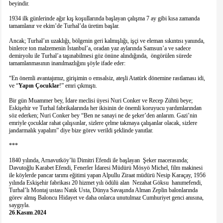
beyindir.
1934 ilk günlerinde ağır kış koşullarında başlayan çalışma 7 ay gibi kısa zamanda
tamamlanır ve ekim’de Turhal’da üretim başlar.
Ancak; Turhal’ın uzaklığı, bölgenin geri kalmışlığı, işçi ve eleman sıkıntısı yanında,
binlerce ton malzemenin İstanbul’a, oradan yaz aylarında Samsun’a ve sadece
demiryolu ile Turhal’a taşınabilmesi göz önüne alındığında, öngörülen sürede
tamamlanmasının inanılmazlığını şöyle ifade eder:
“En önemli avantajımız, girişimin o emsalsiz, ateşli Atatürk dönemine rastlaması idi,
ve “
Yapın
Çocuklar
!” emri çıkmıştı.
Bir gün Muammer bey, İdare meclisi üyesi Nuri Conker ve Recep Zühtü beye;
Eskişehir ve Turhal fabrikalarında her ikisinin de önemli koruyucu yardımlarından
söz ederken; Nuri Conker bey “Ben ne sanayi ne de şeker’den anlarım. Gazi’nin
emriyle çocuklar rahat çalışsınlar, sizlere çelme takmaya çalışanlar olacak, sizlere
jandarmalık yapalım” diye bize görev verildi şeklinde yanıtlar.
***
1840 yılında, Arnavutköy’lü Dimitri Efendi ile başlayan Şeker macerasında;
Davutoğlu Karabet Efendi, Fenerler İdaresi Müdürü Mösyö Michel, film makinesi
ile köylerde pancar tarımı eğitimi yapan Alpullu Ziraat müdürü Nesip Karaçay, 1956
yılında Eskişehir fabrikası 20 hizmet yılı ödülü alan Nezahat Göksu hanımefendi,
Turhal’lı Montaj ustası Natık Usta, Dünya Savaşında Alman Zeplin balonlarında
görev almış Baloncu Hidayet ve daha onlarca unutulmaz Cumhuriyet genci anısına,
saygıyla.
26
.
Kasım
.
2024