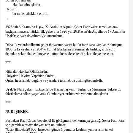
Bütün bu Hülyalar
Hakikat olmuşlardır.
Hepsini,
bu millet tahakkuk ettirdi.
...
1925 yılı 6.Kasım’da Uşak, 22.Aralık’ta Alpullu Şeker Fabrikaları temeli atılarak
başlayan macera; Türkün ilk Şekerinin 1926 yılı 26.Kasım’da Alpullu ve 17.Aralık’ta
Uşak’ta çuvala dökülmesiyle tamamlanır.
Daha ilk yıllarda ülkenin şeker ihtiyacının yarısı bu iki fabrikaca karşılanır olmuştur.
1933’te Eskişehir ve 1934’te Turhal fabrikaları üretimleri ile birlikte, artık yurt
dışından şeker ithal edilmeyecek, tüm ulus sadece kendi şekeri ile yetinecektir.
***
Hülyalar Hakikat Olmuşlardır...
Hülyaları Hakikat Yapanlar, Onlar...
Onları hatırlamak, bugüne ve yarınlara taşımak da bizim görevimizdir.
Uşak’ta Nuri Şeker, Eskişehir’de Kazım Taşkent, Turhal’da Muammer Tuksavul,
fabrikalarda adları yaşatılarak Cumhuriyet tarihimizde yerlerini almışlardır.
***
NURİ
ŞEKER
:
Başbakan Rauf Orbay beyefendi ile görüşmesinde, kurmaya çalıştığı Şeker Fabrikası
için gerekli sermaye ihtiyacı için unutulmaz,
“Uşak ilindeki 20 000 haneden günde 1 yumurta katılımı, yumurtanın tanesi