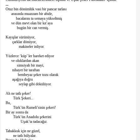
...
Otuz bin dönümlük vasi bir pancar tarlası
arasında muazzam bir abide,
bacalarını ta semaya yükseltmiş
ve dün mevt olan bir kıt’aya
bugün bir can vermiş.
Kayışlar sürünüyor,
çarklar dönüyor,
makineler inliyor.
Yüzlerce ‘küp’ ler hareket ediyor
ve oluklardan akan
simsiyah bir mayi,
nihayet bir taraftan
bembeyaz şeker tozu olarak
aşağıya doğru
seylap gibi dökülüyor.
Ah ne tatlı şeker!
Türk Şekeri...
Bu,
Türk’ün Rumeli’sinin şekeri!
Bir ay sonra da
Türk’ün Anadolu şekerini
Uşak’ta tadacağız.
Tahakkuk için ne güzel,
ne tatlı hülyalar.