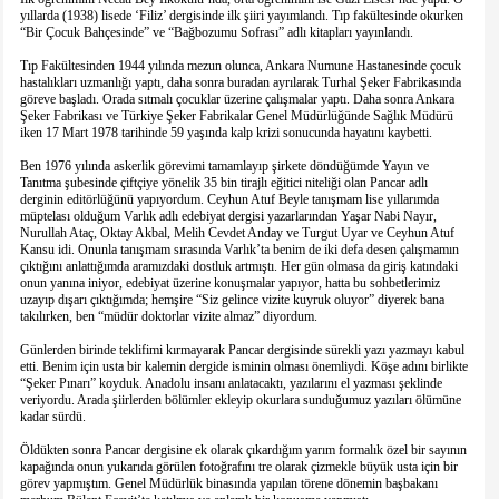
yıllarda (1938) lisede ‘Filiz’ dergisinde ilk şiiri yayımlandı. Tıp fakültesinde okurken
“Bir Çocuk Bahçesinde” ve “Bağbozumu Sofrası” adlı kitapları yayınlandı.
Tıp Fakültesinden 1944 yılında mezun olunca, Ankara Numune Hastanesinde çocuk
hastalıkları uzmanlığı yaptı, daha sonra buradan ayrılarak Turhal Şeker Fabrikasında
göreve başladı. Orada sıtmalı çocuklar üzerine çalışmalar yaptı. Daha sonra Ankara
Şeker Fabrikası ve Türkiye Şeker Fabrikalar Genel Müdürlüğünde Sağlık Müdürü
iken 17 Mart 1978 tarihinde 59 yaşında kalp krizi sonucunda hayatını kaybetti.
Ben 1976 yılında askerlik görevimi tamamlayıp şirkete döndüğümde Yayın ve
Tanıtma şubesinde çiftçiye yönelik 35 bin tirajlı eğitici niteliği olan Pancar adlı
derginin editörlüğünü yapıyordum. Ceyhun Atuf Beyle tanışmam lise yıllarımda
müptelası olduğum Varlık adlı edebiyat dergisi yazarlarından Yaşar Nabi Nayır,
Nurullah Ataç, Oktay Akbal, Melih Cevdet Anday ve Turgut Uyar ve Ceyhun Atuf
Kansu idi. Onunla tanışmam sırasında Varlık’ta benim de iki defa desen çalışmamın
çıktığını anlattığımda aramızdaki dostluk artmıştı. Her gün olmasa da giriş katındaki
onun yanına iniyor, edebiyat üzerine konuşmalar yapıyor, hatta bu sohbetlerimiz
uzayıp dışarı çıktığımda; hemşire “Siz gelince vizite kuyruk oluyor” diyerek bana
takılırken, ben “müdür doktorlar vizite almaz” diyordum.
Günlerden birinde teklifimi kırmayarak Pancar dergisinde sürekli yazı yazmayı kabul
etti. Benim için usta bir kalemin dergide isminin olması önemliydi. Köşe adını birlikte
“Şeker Pınarı” koyduk. Anadolu insanı anlatacaktı, yazılarını el yazması şeklinde
veriyordu. Arada şiirlerden bölümler ekleyip okurlara sunduğumuz yazıları ölümüne
kadar sürdü.
Öldükten sonra Pancar dergisine ek olarak çıkardığım yarım formalık özel bir sayının
kapağında onun yukarıda görülen fotoğrafını tre olarak çizmekle büyük usta için bir
görev yapmıştım. Genel Müdürlük binasında yapılan törene dönemin başbakanı