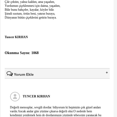
Çile çektim, yalnız kaldım, ama yaşadım,
Yurdumun çiçeklenmesi için daima, yaşadım,
Bilir bunu bahçeler, kayalar, köyler bilir.
Şimdi sustum, örtün beni, yatırın buraya,
Dünyanın bütün çiçeklerini getirin buraya.
Tuncer KIRHAN
Okunma Sayısı: 1068
Yorum Ekle
Ad Soyad(*)
TUNCER KIRHAN
Mail
Değerli mensuplar, sevgili dostlar. biliyorum ki hepinizin çok güzel anıları
vardır.Ancak anılar gün yüzüne çıkarsa değerli olur.O nedenle hem
kendimizi yenilemek hem de dostlarımızın yüzünde tebessüm yaratacak bu