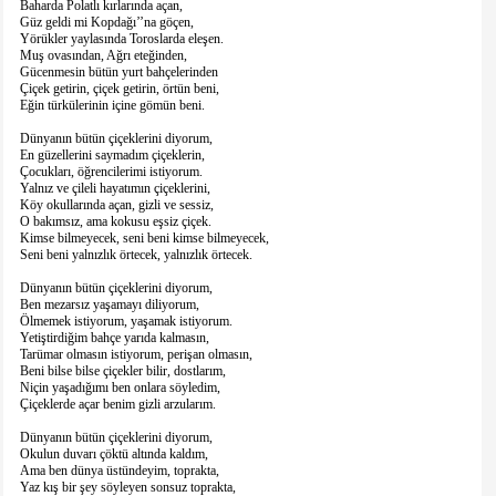
Baharda Polatlı kırlarında açan,
Güz geldi mi Kopdağı’’na göçen,
Yörükler yaylasında Toroslarda eleşen.
Muş ovasından, Ağrı eteğinden,
Gücenmesin bütün yurt bahçelerinden
Çiçek getirin, çiçek getirin, örtün beni,
Eğin türkülerinin içine gömün beni.
Dünyanın bütün çiçeklerini diyorum,
En güzellerini saymadım çiçeklerin,
Çocukları, öğrencilerimi istiyorum.
Yalnız ve çileli hayatımın çiçeklerini,
Köy okullarında açan, gizli ve sessiz,
O bakımsız, ama kokusu eşsiz çiçek.
Kimse bilmeyecek, seni beni kimse bilmeyecek,
Seni beni yalnızlık örtecek, yalnızlık örtecek.
Dünyanın bütün çiçeklerini diyorum,
Ben mezarsız yaşamayı diliyorum,
Ölmemek istiyorum, yaşamak istiyorum.
Yetiştirdiğim bahçe yarıda kalmasın,
Tarümar olmasın istiyorum, perişan olmasın,
Beni bilse bilse çiçekler bilir, dostlarım,
Niçin yaşadığımı ben onlara söyledim,
Çiçeklerde açar benim gizli arzularım.
Dünyanın bütün çiçeklerini diyorum,
Okulun duvarı çöktü altında kaldım,
Ama ben dünya üstündeyim, toprakta,
Yaz kış bir şey söyleyen sonsuz toprakta,