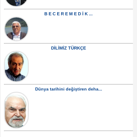
B E C E R E M E D İ K ...
DİLİMİZ TÜRKÇE
Dünya tarihini değiştiren deha...