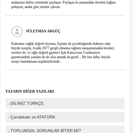
anılarınızı lütfen yönetimle paylaşın. Paylaşın ki aramızdaki dostluk bağları
Telefon
pekişsin, anılar gün yüzüne çıksıın.
Mesajınız(*)
SÜLEYMAN AKGÜÇ
Kalemine sağlık değerli dostum, Eşimin de çocukluğunda doktoru olan
IP Adresiniz
büyük ustayla, Aralık.1977 girişli olmama rağmen tanışamamakla beraber,
216.73.216.199
eserleri ile; ve oğlu değerli gazeteci Işık Kansu'nun Cumhuriyet
Güvenlik kodu
gazetesindeki yazıları ile de olsa anmak da güzel... Bir kez daha, büyük
ustayı hatırlatmana teşekkürlerimle...
YAZARIN DİĞER YAZILARI
DİLİMİZ TÜRKÇE
-
Çanakkale ve ATATÜRK
-
TOPLUMSAL SORUNLAR BİTER Mİ?
-