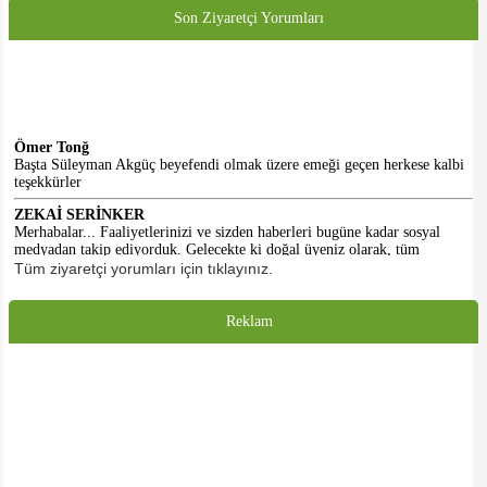
Son Ziyaretçi Yorumları
Ömer Tonğ
Başta Süleyman Akgüç beyefendi olmak üzere emeği geçen herkese kalbi
teşekkürler
ZEKAİ SERİNKER
Merhabalar... Faaliyetlerinizi ve sizden haberleri bugüne kadar sosyal
medyadan takip ediyorduk. Gelecekte ki doğal üyeniz olarak, tüm
emeklilerimize sağlık ve afiyet diliyorum. Selamlar...
Tüm ziyaretçi yorumları için tıklayınız.
HASAN KALE
Emeği geçenlere teşekkürler. Başlangıç için iyidir. Daha iyi olacacağına
Reklam
inanıyorum. Umarım dernek binasına da kavuşuruz.