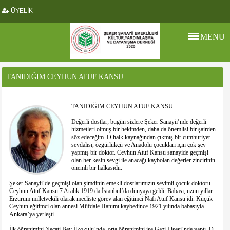
ÜYELİK
MENU
TANIDIĞIM CEYHUN ATUF KANSU
TANIDIĞIM CEYHUN ATUF KANSU
Değerli dostlar; bugün sizlere Şeker Sanayii’nde değerli
hizmetleri olmuş bir hekimden, daha da önemlisi bir şairden
söz edeceğim. O halk kaynağından çıkmış bir cumhuriyet
sevdalısı, özgürlükçü ve Anadolu çocukları için çok şey
yapmış bir doktor. Ceyhun Atuf Kansu sanayide geçmişi
olan her kesin sevgi ile anacağı kaybolan değerler zincirinin
önemli bir halkasıdır.
Şeker Sanayii’de geçmişi olan şimdinin emekli dostlarımızın sevimli çocuk doktoru
Ceyhun Atuf Kansu 7 Aralık 1919 da İstanbul’da dünyaya geldi. Babası, uzun yıllar
Erzurum milletvekili olarak mecliste görev alan eğitimci Nafi Atuf Kansu idi. Küçük
Ceyhun eğitimci olan annesi Müfdale Hanımı kaybedince 1921 yılında babasıyla
Ankara’ya yerleşti.
İlk öğrenimini Necati Bey İlkokulu’nda, orta öğrenimini ise Gazi Lisesi’nde yaptı. O