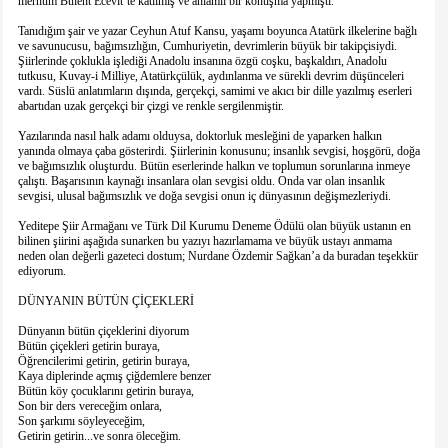
merhum Bülent Ecevit’te katılmış ve anlamlı bir konuşma yapmıştı.
Tanıdığım şair ve yazar Ceyhun Atuf Kansu, yaşamı boyunca Atatürk ilkelerine bağlı
ve savunucusu, bağımsızlığın, Cumhuriyetin, devrimlerin büyük bir takipçisiydi.
Şiirlerinde çoklukla işlediği Anadolu insanına özgü coşku, başkaldırı, Anadolu
tutkusu, Kuvay-i Milliye, Atatürkçülük, aydınlanma ve sürekli devrim düşünceleri
vardı. Süslü anlatımların dışında, gerçekçi, samimi ve akıcı bir dille yazılmış eserleri
abartıdan uzak gerçekçi bir çizgi ve renkle sergilenmiştir.
Yazılarında nasıl halk adamı olduysa, doktorluk mesleğini de yaparken halkın
yanında olmaya çaba gösterirdi. Şiirlerinin konusunu; insanlık sevgisi, hoşgörü, doğa
ve bağımsızlık oluşturdu. Bütün eserlerinde halkın ve toplumun sorunlarına inmeye
çalıştı. Başarısının kaynağı insanlara olan sevgisi oldu. Onda var olan insanlık
sevgisi, ulusal bağımsızlık ve doğa sevgisi onun iç dünyasının değişmezleriydi.
Yeditepe Şiir Armağanı ve Türk Dil Kurumu Deneme Ödülü olan büyük ustanın en
bilinen şiirini aşağıda sunarken bu yazıyı hazırlamama ve büyük ustayı anmama
neden olan değerli gazeteci dostum; Nurdane Özdemir Sağkan’a da buradan teşekkür
ediyorum.
DÜNYANIN BÜTÜN ÇİÇEKLERİ
Dünyanın bütün çiçeklerini diyorum
Bütün çiçekleri getirin buraya,
Öğrencilerimi getirin, getirin buraya,
Kaya diplerinde açmış çiğdemlere benzer
Bütün köy çocuklarını getirin buraya,
Son bir ders vereceğim onlara,
Son şarkımı söyleyeceğim,
Getirin getirin...ve sonra öleceğim.