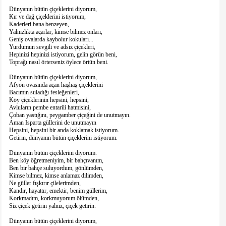
Dünyanın bütün çiçeklerini diyorum,
Kır ve dağ çiçeklerini istiyorum,
Kaderleri bana benzeyen,
Yalnızlıkta açarlar, kimse bilmez onları,
Geniş ovalarda kaybolur kokuları...
Yurdumun sevgili ve adsız çiçekleri,
Hepinizi hepinizi istiyorum, gelin görün beni,
Toprağı nasıl örterseniz öylece örtün beni.
Dünyanın bütün çiçeklerini diyorum,
Afyon ovasında açan haşhaş çiçeklerini
Bacımın suladığı fesleğenleri,
Köy çiçeklerinin hepsini, hepsini,
Avluların pembe entarili hatmisini,
Çoban yastığını, peygamber çiçeğini de unutmayın.
Aman Isparta güllerini de unutmayın
Hepsini, hepsini bir anda koklamak istiyorum.
Getirin, dünyanın bütün çiçeklerini istiyorum.
Dünyanın bütün çiçeklerini diyorum.
Ben köy öğretmeniyim, bir bahçıvanım,
Ben bir bahçe suluyordum, gönlümden,
Kimse bilmez, kimse anlamaz dilimden,
Ne güller fışkırır çilelerimden,
Kandır, hayattır, emektir, benim güllerim,
Korkmadım, korkmuyorum ölümden,
Siz çiçek getirin yalnız, çiçek getirin.
Dünyanın bütün çiçeklerini diyorum,