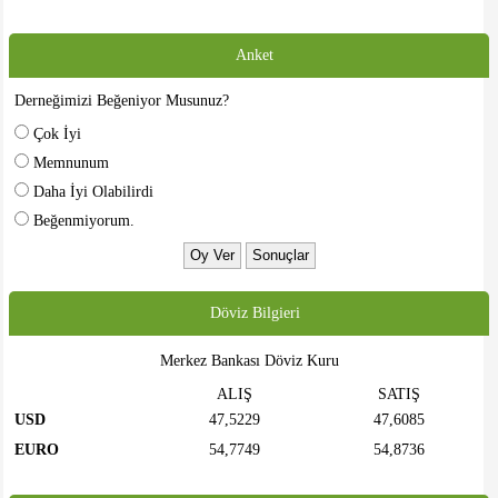
Anket
Derneğimizi Beğeniyor Musunuz?
Çok İyi
Memnunum
Daha İyi Olabilirdi
Beğenmiyorum.
Döviz Bilgieri
Merkez Bankası Döviz Kuru
ALIŞ
SATIŞ
USD
47,5229
47,6085
EURO
54,7749
54,8736