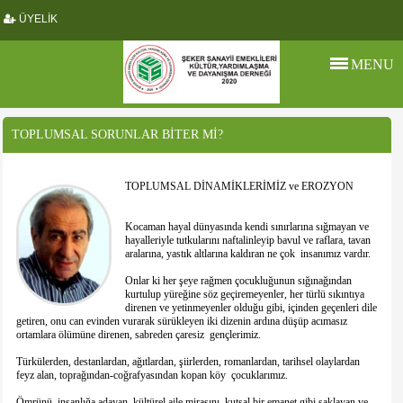
ÜYELİK
MENU
TOPLUMSAL SORUNLAR BİTER Mİ?
TOPLUMSAL DİNAMİKLERİMİZ ve EROZYON
Kocaman hayal dünyasında kendi sınırlarına sığmayan ve
hayalleriyle tutkularını naftalinleyip bavul ve raflara, tavan
aralarına, yastık altlarına kaldıran ne çok insanımız vardır.
Onlar ki her şeye rağmen çocukluğunun sığınağından
kurtulup yüreğine söz geçiremeyenler, her türlü sıkıntıya
direnen ve yetinmeyenler olduğu gibi, içinden geçenleri dile
getiren, onu can evinden vurarak sürükleyen iki dizenin ardına düşüp acımasız
ortamlara ölümüne direnen, sabreden çaresiz gençlerimiz.
Türkülerden, destanlardan, ağıtlardan, şiirlerden, romanlardan, tarihsel olaylardan
feyz alan, toprağından-coğrafyasından kopan köy çocuklarımız.
Ömrünü insanlığa adayan, kültürel aile mirasını kutsal bir emanet gibi saklayan ve