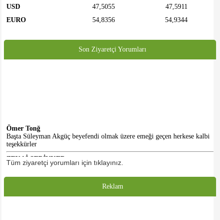
USD
47,5055
47,5911
EURO
54,8356
54,9344
Son Ziyaretçi Yorumları
Ömer Tonğ
Başta Süleyman Akgüç beyefendi olmak üzere emeği geçen herkese kalbi
teşekkürler
ZEKAİ SERİNKER
Tüm ziyaretçi yorumları için tıklayınız.
Merhabalar... Faaliyetlerinizi ve sizden haberleri bugüne kadar sosyal
medyadan takip ediyorduk. Gelecekte ki doğal üyeniz olarak, tüm
emeklilerimize sağlık ve afiyet diliyorum. Selamlar...
Reklam
HASAN KALE
Emeği geçenlere teşekkürler. Başlangıç için iyidir. Daha iyi olacacağına
inanıyorum. Umarım dernek binasına da kavuşuruz.