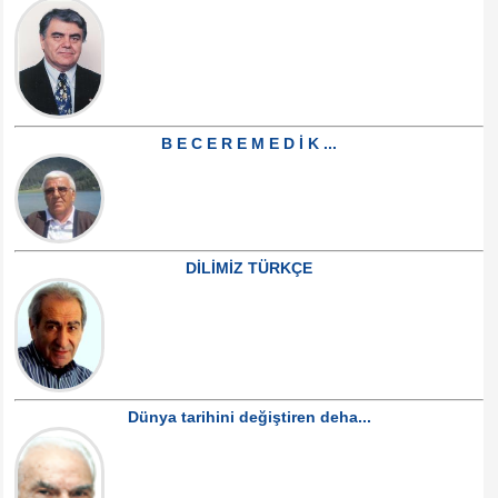
B E C E R E M E D İ K ...
DİLİMİZ TÜRKÇE
Dünya tarihini değiştiren deha...