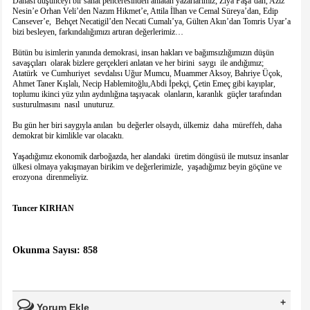
Dahası düşünceyi bir sanat penceresinden anlatan yazarlarımız; Ziya Paşa’dan, Aziz
Nesin’e Orhan Veli’den Nazım Hikmet’e, Attila İlhan ve Cemal Süreya’dan, Edip
Cansever’e, Behçet Necatigil’den Necati Cumalı’ya, Gülten Akın’dan Tomris Uyar’a
bizi besleyen, farkındalığımızı artıran değerlerimiz…
Bütün bu isimlerin yanında demokrasi, insan hakları ve bağımsızlığımızın düşün
savaşçıları olarak bizlere gerçekleri anlatan ve her birini saygı ile andığımız;
Atatürk ve Cumhuriyet sevdalısı Uğur Mumcu, Muammer Aksoy, Bahriye Üçok,
Ahmet Taner Kışlalı, Necip Hablemitoğlu,Abdi İpekçi, Çetin Emeç gibi kayıplar,
toplumu ikinci yüz yılın aydınlığına taşıyacak olanların, karanlık güçler tarafından
susturulmasını nasıl unuturuz.
Bu gün her biri saygıyla anılan bu değerler olsaydı, ülkemiz daha müreffeh, daha
demokrat bir kimlikle var olacaktı.
Yaşadığımız ekonomik darboğazda, her alandaki üretim döngüsü ile mutsuz insanlar
ülkesi olmaya yakışmayan birikim ve değerlerimizle, yaşadığımız beyin göçüne ve
erozyona direnmeliyiz.
Tuncer KIRHAN
Okunma Sayısı: 858
Yorum Ekle