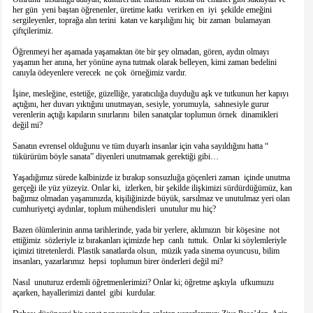
her gün yeni baştan öğrenenler, üretime katkı verirken en iyi şekilde emeğini
sergileyenler, toprağa alın terini katan ve karşılığını hiç bir zaman bulamayan
çiftçilerimiz.
Öğrenmeyi her aşamada yaşamaktan öte bir şey olmadan, gören, aydın olmayı
yaşamın her anına, her yönüne ayna tutmak olarak belleyen, kimi zaman bedelini
canıyla ödeyenlere verecek ne çok örneğimiz vardır.
İşine, mesleğine, estetiğe, güzelliğe, yaratıcılığa duyduğu aşk ve tutkunun her kapıyı
açtığını, her duvarı yıktığını unutmayan, sesiyle, yorumuyla, sahnesiyle gurur
verenlerin açtığı kapıların sınırlarını bilen sanatçılar toplumun örnek dinamikleri
değil mi?
Sanatın evrensel olduğunu ve tüm duyarlı insanlar için vaha sayıldığını hatta “
tükürürüm böyle sanata” diyenleri unutmamak gerektiği gibi…
Yaşadığımız sürede kalbinizde iz bırakıp sonsuzluğa göçenleri zaman içinde unutma
gerçeği ile yüz yüzeyiz. Onlar ki, izlerken, bir şekilde ilişkimizi sürdürdüğümüz, kan
bağımız olmadan yaşamınızda, kişiliğinizde büyük, sarsılmaz ve unutulmaz yeri olan
cumhuriyetçi aydınlar, toplum mühendisleri unutulur mu hiç?
Bazen ölümlerinin anma tarihlerinde, yada bir yerlere, aklımızın bir köşesine not
ettiğimiz sözleriyle iz bırakanları içimizde hep canlı tuttuk. Onlar ki söylemleriyle
içimizi titretenlerdi. Plastik sanatlarda olsun, müzik yada sinema oyuncusu, bilim
insanları, yazarlarımız hepsi toplumun birer önderleri değil mi?
Nasıl unuturuz erdemli öğretmenlerimizi? Onlar ki; öğretme aşkıyla ufkumuzu
açarken, hayallerimizi dantel gibi kurdular.