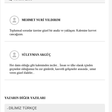
Ad Soyad(*)
MEHMET NURI YILDIRIM
Mail
Toplumsal sorunlar üzerine güzel bir analiz ve yaklaşım. Kalemine kuvvet
cancağızım.
Telefon
SÜLEYMAN AKGÜÇ
Mesajınız(*)
Her daim olduğu gibi kaleminden inciler... İnsan ve ülke olarak içinden
geçmekte olduğumuz bu zor günlerde, kasvetli gelişmeler arasında , umut
veren güzel ifadeler...
IP Adresiniz
216.73.216.65
Güvenlik kodu
YAZARIN DİĞER YAZILARI
DİLİMİZ TÜRKÇE
-