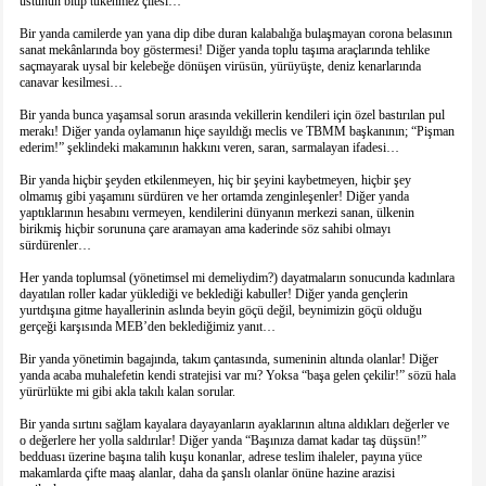
üstünün bitip tükenmez çilesi…
Bir yanda camilerde yan yana dip dibe duran kalabalığa bulaşmayan corona belasının
sanat mekânlarında boy göstermesi! Diğer yanda toplu taşıma araçlarında tehlike
saçmayarak uysal bir kelebeğe dönüşen virüsün, yürüyüşte, deniz kenarlarında
canavar kesilmesi…
Bir yanda bunca yaşamsal sorun arasında vekillerin kendileri için özel bastırılan pul
merakı! Diğer yanda oylamanın hiçe sayıldığı meclis ve TBMM başkanının; “Pişman
ederim!” şeklindeki makamının hakkını veren, saran, sarmalayan ifadesi…
Bir yanda hiçbir şeyden etkilenmeyen, hiç bir şeyini kaybetmeyen, hiçbir şey
olmamış gibi yaşamını sürdüren ve her ortamda zenginleşenler! Diğer yanda
yaptıklarının hesabını vermeyen, kendilerini dünyanın merkezi sanan, ülkenin
birikmiş hiçbir sorununa çare aramayan ama kaderinde söz sahibi olmayı
sürdürenler…
Her yanda toplumsal (yönetimsel mi demeliydim?) dayatmaların sonucunda kadınlara
dayatılan roller kadar yüklediği ve beklediği kabuller! Diğer yanda gençlerin
yurtdışına gitme hayallerinin aslında beyin göçü değil, beynimizin göçü olduğu
gerçeği karşısında MEB’den beklediğimiz yanıt…
Bir yanda yönetimin bagajında, takım çantasında, sumeninin altında olanlar! Diğer
yanda acaba muhalefetin kendi stratejisi var mı? Yoksa “başa gelen çekilir!” sözü hala
yürürlükte mi gibi akla takılı kalan sorular.
Bir yanda sırtını sağlam kayalara dayayanların ayaklarının altına aldıkları değerler ve
o değerlere her yolla saldırılar! Diğer yanda “Başınıza damat kadar taş düşsün!”
bedduası üzerine başına talih kuşu konanlar, adrese teslim ihaleler, payına yüce
makamlarda çifte maaş alanlar, daha da şanslı olanlar önüne hazine arazisi