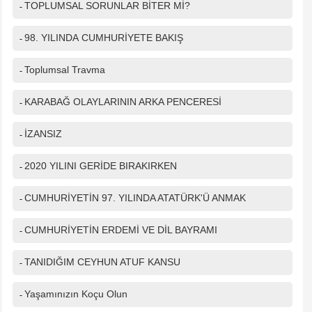
TOPLUMSAL SORUNLAR BİTER Mİ?
-
98. YILINDA CUMHURİYETE BAKIŞ
-
IP Adresiniz
216.73.216.228
Toplumsal Travma
-
Güvenlik kodu
KARABAĞ OLAYLARININ ARKA PENCERESİ
-
İZANSIZ
-
2020 YILINI GERİDE BIRAKIRKEN
-
CUMHURİYETİN 97. YILINDA ATATÜRK'Ü ANMAK
-
CUMHURİYETİN ERDEMİ VE DİL BAYRAMI
-
TANIDIĞIM CEYHUN ATUF KANSU
-
Yaşamınızın Koçu Olun
-