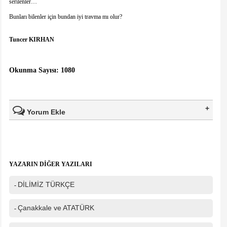
serilenler…
Bunları bilenler için bundan iyi travma mı olur?
Tuncer KIRHAN
Okunma Sayısı: 1080
Yorum Ekle
Ad Soyad(*)
YAZARIN DİĞER YAZILARI
Mail
DİLİMİZ TÜRKÇE
-
Telefon
Çanakkale ve ATATÜRK
-
Mesajınız(*)