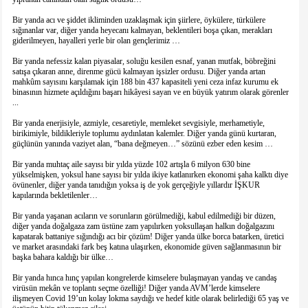
Bir yanda acı ve şiddet ikliminden uzaklaşmak için şiirlere, öykülere, türkülere
sığınanlar var, diğer yanda heyecanı kalmayan, beklentileri boşa çıkan, merakları
giderilmeyen, hayalleri yerle bir olan gençlerimiz …
Bir yanda nefessiz kalan piyasalar, soluğu kesilen esnaf, yanan mutfak, böbreğini
satışa çıkaran anne, direnme gücü kalmayan işsizler ordusu. Diğer yanda artan
mahkûm sayısını karşılamak için 188 bin 437 kapasiteli yeni ceza infaz kurumu ek
binasının hizmete açıldığını başarı hikâyesi sayan ve en büyük yatırım olarak görenler
...
Bir yanda enerjisiyle, azmiyle, cesaretiyle, memleket sevgisiyle, merhametiyle,
birikimiyle, bildikleriyle toplumu aydınlatan kalemler. Diğer yanda günü kurtaran,
güçlünün yanında vaziyet alan, “bana değmeyen…” sözünü ezber eden kesim …
Bir yanda muhtaç aile sayısı bir yılda yüzde 102 artışla 6 milyon 630 bine
yükselmişken, yoksul hane sayısı bir yılda ikiye katlanırken ekonomi şaha kalktı diye
övünenler, diğer yanda tanıdığın yoksa iş de yok gerçeğiyle yıllardır İŞKUR
kapılarında bekletilenler…
Bir yanda yaşanan acıların ve sorunların görülmediği, kabul edilmediği bir düzen,
diğer yanda doğalgaza zam üstüne zam yapılırken yoksullaşan halkın doğalgazını
kapatarak battaniye sığındığı acı bir çözüm! Diğer yanda ülke borca batarken, üretici
ve market arasındaki fark beş katına ulaşırken, ekonomide güven sağlanmasının bir
başka bahara kaldığı bir ülke…
Bir yanda hınca hınç yapılan kongrelerde kimselere bulaşmayan yandaş ve candaş
virüsün mekân ve toplantı seçme özelliği! Diğer yanda AVM’lerde kimselere
ilişmeyen Covid 19’un kolay lokma saydığı ve hedef kitle olarak belirlediği 65 yaş ve