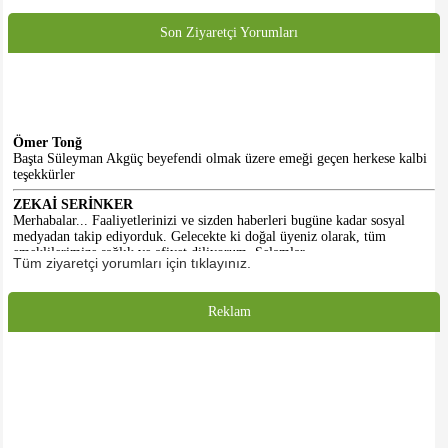
Son Ziyaretçi Yorumları
Ömer Tonğ
Başta Süleyman Akgüç beyefendi olmak üzere emeği geçen herkese kalbi
teşekkürler
ZEKAİ SERİNKER
Merhabalar... Faaliyetlerinizi ve sizden haberleri bugüne kadar sosyal
medyadan takip ediyorduk. Gelecekte ki doğal üyeniz olarak, tüm
emeklilerimize sağlık ve afiyet diliyorum. Selamlar...
Tüm ziyaretçi yorumları için tıklayınız.
HASAN KALE
Emeği geçenlere teşekkürler. Başlangıç için iyidir. Daha iyi olacacağına
inanıyorum. Umarım dernek binasına da kavuşuruz.
Reklam