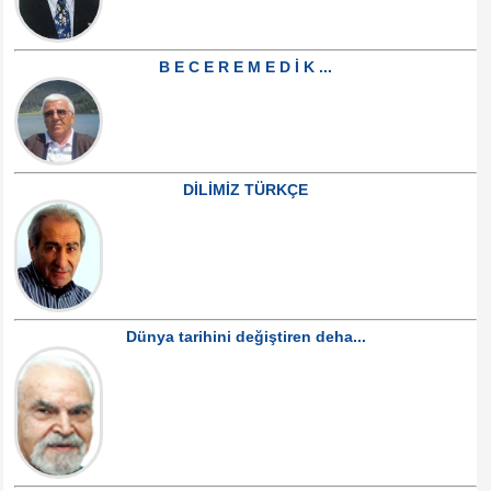
B E C E R E M E D İ K ...
DİLİMİZ TÜRKÇE
Dünya tarihini değiştiren deha...