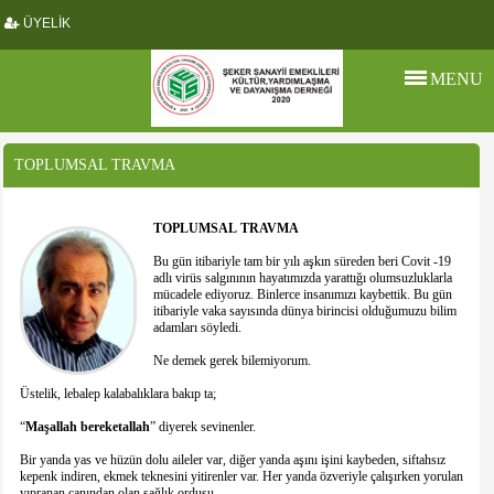
ÜYELİK
MENU
TOPLUMSAL TRAVMA
TOPLUMSAL
TRAVMA
Bu gün itibariyle tam bir yılı aşkın süreden beri Covit -19
adlı virüs salgınının hayatımızda yarattığı olumsuzluklarla
mücadele ediyoruz. Binlerce insanımızı kaybettik. Bu gün
itibariyle vaka sayısında dünya birincisi olduğumuzu bilim
adamları söyledi.
Ne demek gerek bilemiyorum.
Üstelik, lebalep kalabalıklara bakıp ta;
“
Maşallah
bereketallah
” diyerek sevinenler.
Bir yanda yas ve hüzün dolu aileler var, diğer yanda aşını işini kaybeden, siftahsız
kepenk indiren, ekmek teknesini yitirenler var. Her yanda özveriyle çalışırken yorulan
yıpranan canından olan sağlık ordusu…