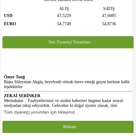
ALIŞ
SATIŞ
USD
47,5229
47,6085
EURO
54,7749
54,8736
Son Ziyaretçi Yorumları
Ömer Tonğ
Başta Süleyman Akgüç beyefendi olmak üzere emeği geçen herkese kalbi
teşekkürler
ZEKAİ SERİNKER
Merhabalar... Faaliyetlerinizi ve sizden haberleri bugüne kadar sosyal
medyadan takip ediyorduk. Gelecekte ki doğal üyeniz olarak, tüm
emeklilerimize sağlık ve afiyet diliyorum. Selamlar...
Tüm ziyaretçi yorumları için tıklayınız.
HASAN KALE
Emeği geçenlere teşekkürler. Başlangıç için iyidir. Daha iyi olacacağına
Reklam
inanıyorum. Umarım dernek binasına da kavuşuruz.