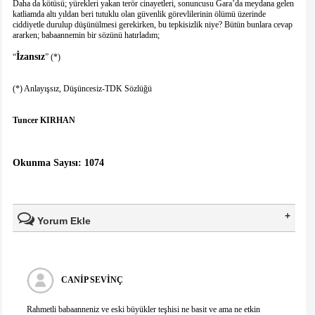
Daha da kötüsü; yürekleri yakan terör cinayetleri, sonuncusu Gara’da meydana gelen
katliamda altı yıldan beri tutuklu olan güvenlik görevlilerinin ölümü üzerinde
ciddiyetle durulup düşünülmesi gerekirken, bu tepkisizlik niye? Bütün bunlara cevap
ararken; babaannemin bir sözünü hatırladım;
İzansız
“
” (*)
(*) Anlayışsız, Düşüncesiz-TDK Sözlüğü
Tuncer KIRHAN
Okunma Sayısı: 1074
Yorum Ekle
Ad Soyad(*)
CANIP SEVİNÇ
Mail
Rahmetli babaanneniz ve eski büyükler teşhisi ne basit ve ama ne etkin