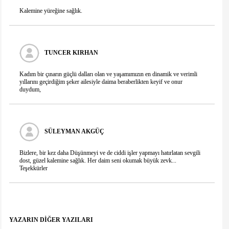
Kalemine yüreğine sağlık.
TUNCER KIRHAN
Kadım bir çınarın güçlü dalları olan ve yaşamımızın en dinamik ve verimli
yıllarını geçirdiğim şeker ailesiyle daima beraberlikten keyif ve onur
duydum,
SÜLEYMAN AKGÜÇ
Bizlere, bir kez daha Düşünmeyi ve de ciddi işler yapmayı hatırlatan sevgili
dost, güzel kalemine sağlık. Her daim seni okumak büyük zevk...
Teşekkürler
YAZARIN DİĞER YAZILARI