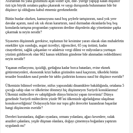
Asırlardan bu yana gözümüzü açan sözler için, dile- yüreğe yapışıp kalan düşünce
özü için büyük ustalara şapka çıkararak ve saygı duruşunda bulunmanın bile bir
düşünce işi olduğunu kabul etmemiz gerekmektedir.
Bütün bunlar olurken, kamuoyunu nasıl boş şeylerle tartıştırırım, nasıl yok yere
davalar açarım, nasıl sık sık ekran karartırım, nasıl durmadan ekranlarda boş boş
konularda tartışma programları yaptırırım derdine düşenlerin algı yönetimine şapka
çıkarmak ta neyin nesidir?
Siyaseten düşünmek gerekirse, toplumun bir kesimine yararı olacak olan muhalefetin
emekliler için sunduğu, asgari ücretliyi, öğrencileri, 65 yaş üstünü, kadın
cinayetlerini, sağlık çalışanları ve adaletsiz vergi dilimi ve milyonlarca yurttaşın
yüzünü güldürecek olan 662 kanun teklifinin gündeme bile alınmadan reddedilmesi
neyin nesidir?
Yaşanan enflasyonu, işsizliği, gırtlağına kadar borca batanları, evine ekmek
götüremeyenleri, ekonomik krizi halkın gözünden nasıl kaçırırım, ülkedeki bütün
teraziler bozukken nasıl pembe bir tablo çizdiririm konusu nasıl bir düşünce eseridir?
Ülkemizin bilimsel verilerine, nüfus yapısındaki dinamiklere bakıldığında, ortalama 5
çocuğa sahip olan ve ülkelerine dönmeyi hiç düşünmeyen Suriyeli konuklarımız!
Ülkemizi mültecilere ev sahipliğinde dünya birincisi yapan özverimiz! Dünya
genelinde Suriyeli mültecilerin yüzde 98’ini ülkemizde ağırladığımız ulaşılmaz
konukseverliğimiz! Dolayısıyla bize nur topu gibi dereceler kazandıran başarılar
hangi düşüncenin eseridir?
Dereleri kurutanlara, dağları oyanlara, ormanı yolanlara, ağacı kesenlere, sulak
arazileri çalanlara, yeşile düşman olanlara, doğayı çimentoya boğanlara yaptırım
uygulandı mı?