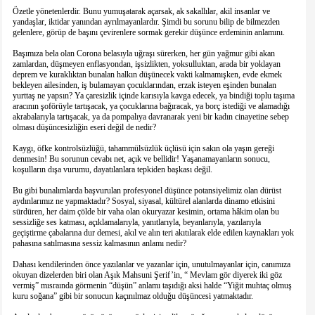
Özetle yönetenlerdir. Bunu yumuşatarak açarsak, ak sakallılar, akil insanlar ve
yandaşlar, iktidar yanından ayrılmayanlardır. Şimdi bu sorunu bilip de bilmezden
gelenlere, görüp de başını çevirenlere sormak gerekir düşünce erdeminin anlamını.
Başımıza bela olan Corona belasıyla uğraşı sürerken, her gün yağmur gibi akan
zamlardan, düşmeyen enflasyondan, işsizlikten, yoksulluktan, arada bir yoklayan
deprem ve kuraklıktan bunalan halkın düşünecek vakti kalmamışken, evde ekmek
bekleyen ailesinden, iş bulamayan çocuklarından, erzak isteyen eşinden bunalan
yurttaş ne yapsın? Ya çaresizlik içinde karısıyla kavga edecek, ya bindiği toplu taşıma
aracının şoförüyle tartışacak, ya çocuklarına bağıracak, ya borç istediği ve alamadığı
akrabalarıyla tartışacak, ya da pompalıya davranarak yeni bir kadın cinayetine sebep
olması düşüncesizliğin eseri değil de nedir?
Kaygı, öfke kontrolsüzlüğü, tahammülsüzlük üçlüsü için sakın ola yaşın gereği
denmesin! Bu sorunun cevabı net, açık ve bellidir! Yaşanamayanların sonucu,
koşulların dışa vurumu, dayatılanlara tepkiden başkası değil.
Bu gibi bunalımlarda başvurulan profesyonel düşünce potansiyelimiz olan dürüst
aydınlarımız ne yapmaktadır? Sosyal, siyasal, kültürel alanlarda dinamo etkisini
sürdüren, her daim çölde bir vaha olan okuryazar kesimin, ortama hâkim olan bu
sessizliğe ses katması, açıklamalarıyla, yanıtlarıyla, beyanlarıyla, yazılarıyla
geçiştirme çabalarına dur demesi, akıl ve alın teri akıtılarak elde edilen kaynakları yok
pahasına satılmasına sessiz kalmasının anlamı nedir?
Dahası kendilerinden önce yazılanlar ve yazanlar için, unutulmayanlar için, canımıza
okuyan dizelerden biri olan Aşık Mahsuni Şerif’in, “ Mevlam gör diyerek iki göz
vermiş” mısraında görmenin “düşün” anlamı taşıdığı aksi halde “Yiğit muhtaç olmuş
kuru soğana” gibi bir sonucun kaçınılmaz olduğu düşüncesi yatmaktadır.