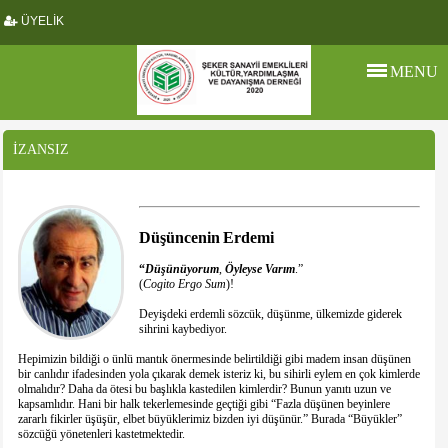
ÜYELİK
MENU
İZANSIZ
Düşüncenin
Erdemi
“
Düşünüyorum
,
Öyleyse
Varım
.”
(
Cogito
Ergo
Sum
)!
Deyişdeki erdemli sözcük, düşünme, ülkemizde giderek
sihrini kaybediyor.
Hepimizin bildiği o ünlü mantık önermesinde belirtildiği gibi madem insan düşünen
bir canlıdır ifadesinden yola çıkarak demek isteriz ki, bu sihirli eylem en çok kimlerde
olmalıdır? Daha da ötesi bu başlıkla kastedilen kimlerdir? Bunun yanıtı uzun ve
kapsamlıdır. Hani bir halk tekerlemesinde geçtiği gibi “Fazla düşünen beyinlere
zararlı fikirler üşüşür, elbet büyüklerimiz bizden iyi düşünür.” Burada “Büyükler”
sözcüğü yönetenleri kastetmektedir.