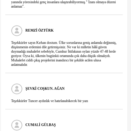
yanında yöresindeki genç insanlara ulaştırabiliyormuş." İzanı olmaya düzeni
anlamaz".
Telefon
Mesajınız(*)
REMZI ÖZTÜRK
Teşekkürler sayın Kırhan dostum. Ülke sorunlarına geniş anlamda değinmiş,
düşünmenin erdemini dile getirmişsiniz. Ne var ki milletin hâlâ güven
duymadığı muhalefet sebebiyle, Cumhur İttifakının oyları yüzde 47-48 lerde
IP Adresiniz
geziyor. Oysa ki, ülkenin bugünkü ortamında çok daha düşük olmalıydı.
216.73.216.44
Muhalefet ciddi çıkış projelerini inandırıcı bir şekilde acilen ulusa
Güvenlik kodu
anlatmalıdır.
ŞEVKI COŞKUN. AĞAN
Teşekkürler Tuncer aydınlık ve hatırlanabikecek bir yazı
CUMALI GÜLBAŞ