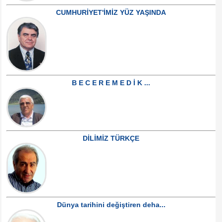
CUMHURİYET'İMİZ YÜZ YAŞINDA
B E C E R E M E D İ K ...
DİLİMİZ TÜRKÇE
Dünya tarihini değiştiren deha...