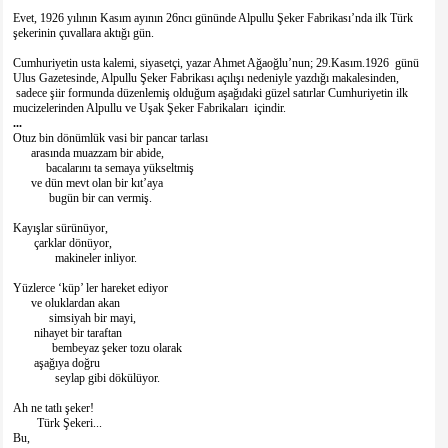
Evet, 1926 yılının Kasım ayının 26ncı gününde Alpullu Şeker Fabrikası’nda ilk Türk
şekerinin çuvallara aktığı gün.
Cumhuriyetin usta kalemi, siyasetçi, yazar Ahmet Ağaoğlu’nun; 29.Kasım.1926 günü
Ulus Gazetesinde, Alpullu Şeker Fabrikası açılışı nedeniyle yazdığı makalesinden,
sadece şiir formunda düzenlemiş olduğum aşağıdaki güzel satırlar Cumhuriyetin ilk
mucizelerinden Alpullu ve Uşak Şeker Fabrikaları içindir.
...
Otuz bin dönümlük vasi bir pancar tarlası
arasında muazzam bir abide,
bacalarını ta semaya yükseltmiş
ve dün mevt olan bir kıt’aya
bugün bir can vermiş.
Kayışlar sürünüyor,
çarklar dönüyor,
makineler inliyor.
Yüzlerce ‘küp’ ler hareket ediyor
ve oluklardan akan
simsiyah bir mayi,
nihayet bir taraftan
bembeyaz şeker tozu olarak
aşağıya doğru
seylap gibi dökülüyor.
Ah ne tatlı şeker!
Türk Şekeri...
Bu,