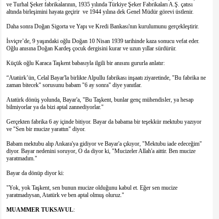
ve Turhal Şeker fabrikalarının, 1935 yılında Türkiye Şeker Fabrikaları A.Ş. çatısı
altında birleşimini hayata geçirir ve 1944 yılına dek Genel Müdür görevi üstlenir.
Daha sonra Doğan Sigorta ve Yapı ve Kredi Bankası'nın kurulumunu gerçekleştirir.
İsviçre’de, 9 yaşındaki oğlu Doğan 10 Nisan 1939 tarihinde kaza sonucu vefat eder.
Oğlu anısına Doğan Kardeş çocuk dergisini kurar ve uzun yıllar sürdürür.
Küçük oğlu Karaca Taşkent babasıyla ilgili bir anısını gururla anlatır:
“Atatürk’ün, Celal Bayar'la birlikte Alpullu fabrikası inşaatı ziyaretinde, "Bu fabrika ne
zaman bitecek" sorusunu babam "6 ay sonra" diye yanıtlar.
Atatürk dönüş yolunda, Bayar'a, "Bu Taşkent, bunlar genç mühendisler, ya hesap
bilmiyorlar ya da bizi aptal zannediyorlar."
Gerçekten fabrika 6 ay içinde bitiyor. Bayar da babama bir teşekkür mektubu yazıyor
ve "Sen bir mucize yarattın" diyor.
Babam mektubu alıp Ankara'ya gidiyor ve Bayar'a çıkıyor, "Mektubu iade edeceğim"
diyor. Bayar nedenini soruyor, O da diyor ki, "Mucizeler Allah'a aittir. Ben mucize
yaratmadım."
Bayar da dönüp diyor ki:
"Yok, yok Taşkent, sen bunun mucize olduğunu kabul et. Eğer sen mucize
yaratmadıysan, Atatürk ve ben aptal olmuş oluruz."
MUAMMER
TUKSAVUL
: