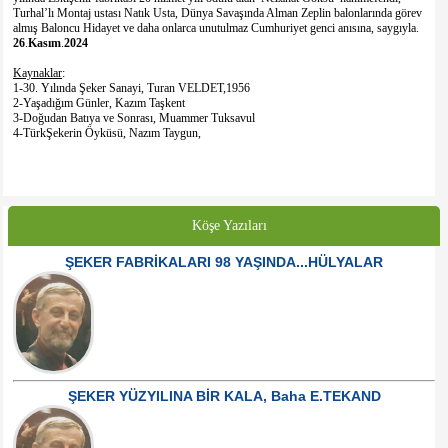
Turhal’lı Montaj ustası Natık Usta, Dünya Savaşında Alman Zeplin balonlarında görev
almış Baloncu Hidayet ve daha onlarca unutulmaz Cumhuriyet genci anısına, saygıyla.
26
.
Kasım
.
2024
Kaynaklar
:
1-30. Yılında Şeker Sanayi, Turan VELDET,1956
2-Yaşadığım Günler, Kazım Taşkent
3-Doğudan Batıya ve Sonrası, Muammer Tuksavul
4-TürkŞekerin Öyküsü, Nazım Taygun,
Köşe Yazıları
ŞEKER FABRİKALARI 98 YAŞINDA...HÜLYALAR
ŞEKER YÜZYILINA BİR KALA, Baha E.TEKAND