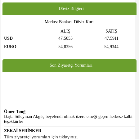
Döviz Bilgieri
Merkez Bankası Döviz Kuru
ALIŞ
SATIŞ
USD
47,5055
47,5911
EURO
54,8356
54,9344
Son Ziyaretçi Yorumları
Ömer Tonğ
Başta Süleyman Akgüç beyefendi olmak üzere emeği geçen herkese kalbi
teşekkürler
ZEKAİ SERİNKER
Merhabalar... Faaliyetlerinizi ve sizden haberleri bugüne kadar sosyal
Tüm ziyaretçi yorumları için tıklayınız.