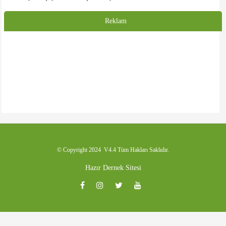
medyadan takip ediyorduk. Gelecekte ki doğal üyeniz olarak, tüm
emeklilerimize sağlık ve afiyet diliyorum. Selamlar...
Reklam
HASAN KALE
Emeği geçenlere teşekkürler. Başlangıç için iyidir. Daha iyi olacacağına
inanıyorum. Umarım dernek binasına da kavuşuruz.
© Copyright 2024 V4.4 Tüm Hakları Saklıdır.
Hazır Dernek Sitesi