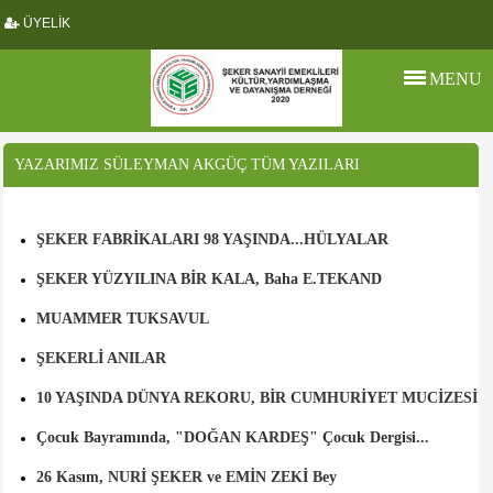
ÜYELİK
MENU
YAZARIMIZ SÜLEYMAN AKGÜÇ TÜM YAZILARI
ŞEKER FABRİKALARI 98 YAŞINDA...HÜLYALAR
ŞEKER YÜZYILINA BİR KALA, Baha E.TEKAND
MUAMMER TUKSAVUL
ŞEKERLİ ANILAR
10 YAŞINDA DÜNYA REKORU, BİR CUMHURİYET MUCİZESİ
Çocuk Bayramında, "DOĞAN KARDEŞ" Çocuk Dergisi...
26 Kasım, NURİ ŞEKER ve EMİN ZEKİ Bey