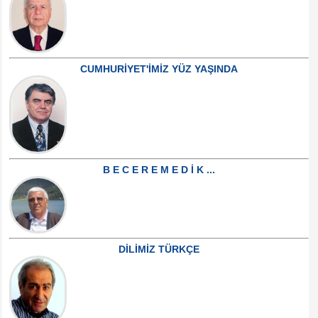
CUMHURİYET'İMİZ YÜZ YAŞINDA
B E C E R E M E D İ K ...
DİLİMİZ TÜRKÇE