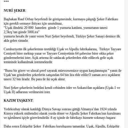
***
NURİ
ŞEKER
:
Başbakan Rauf Orbay beyefendi ile görüşmesinde, kurmaya çalıştığı Şeker Fabrikası
için gerekli sermaye ihtiyacı için unutulmaz,
“Uşak ilindeki 20 000 haneden günde 1 yumurta katılımı, yumurtanın tanesi
2,5krş’tan günde 500Lira”
yumurta hesabı ile yanıt veren Nuri Şeker beyefendi, Türkiye Şeker Sanayi denince ilk
akla gelen simadır.
Cumhuriyetin ilk şekerlerinin üretildiği Uşak ve Alpullu fabrikalarına, Türkiye Tayyare
Cemiyeti birer mektup yazar ve Tayyare Cemiyetinin 64 şubesine birer okka şeker
göndermelerini ister. Açık artırma ile satılacak şekerlerden elde edilecek gelir uçak
temininde kullanılmak istenmektedir.
“Bunu bir görev ve ulusal şeref sayarak müessesemizce uygun karşılanmıştır.” yanıtı ile
Uşak’tan gönderilen şekerlerin satışından 64 bin lira elde edilir.O zaman avcı uçakların
tanesi 32 bin liradır. Bu para ile iki uçak alınır.
Nuri Şeker şekerlerin bedelini kendi cebinden öder ve Ankara'dan uçaklara (Uşak-1 ve
Uşak II) adlarının verilmesini ister.
KAZIM
TAŞKENT
:
Yedeksubay olarak katıldığı Dünya Savaşı sonrası gittiği Almanya’dan 1924 yılında
Kimya yüksek mühendisi olarak yurda döner ve Alpullu Şeker Fabrikası'nın kurulması
ve işletilmesi işiyle görevlendirilir. 8 ay içinde de fabrikayı hizmete sokmayı başarır.
Daha sonra Eskişehir Şeker Fabrikası kuruluşunu tamamlar. Uşak, Alpullu, Eskişehir