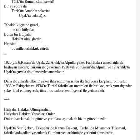
Türk’ün Rumeli’sinin şekeri!
Bir ay sonra da
Türk’ün Anadolu şekerini
Uşak’ta tadacağız.
Tahakkuk için ne güzel,
ne tatlı hülyalar.
Bütün bu Hülyalar
Hakikat olmuşlardır.
Hepsini,
bu millet tahakkuk ettirdi.
...
1925 yılı 6.Kasım’da Uşak, 22.Aralık’ta Alpullu Şeker Fabrikaları temeli atılarak
başlayan macera; Türkün ilk Şekerinin 1926 yılı 26.Kasım’da Alpullu ve 17.Aralık’ta
Uşak’ta çuvala dökülmesiyle tamamlanır.
Daha ilk yıllarda ülkenin şeker ihtiyacının yarısı bu iki fabrikaca karşılanır olmuştur.
1933’te Eskişehir ve 1934’te Turhal fabrikaları üretimleri ile birlikte, artık yurt dışından
şeker ithal edilmeyecek, tüm ulus sadece kendi şekeri ile yetinecektir.
***
Hülyalar Hakikat Olmuşlardır...
Hülyaları Hakikat Yapanlar, Onlar...
Onları hatırlamak, bugüne ve yarınlara taşımak da bizim görevimizdir.
Uşak’ta Nuri Şeker, Eskişehir’de Kazım Taşkent, Turhal’da Muammer Tuksavul,
fabrikalarda adları yaşatılarak Cumhuriyet tarihimizde yerlerini almışlardır.