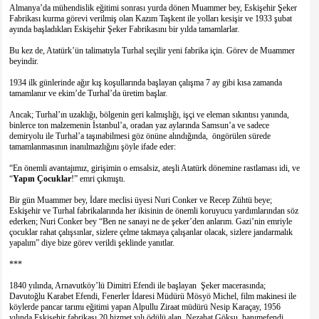
Almanya’da mühendislik eğitimi sonrası yurda dönen Muammer bey, Eskişehir Şeker
Fabrikası kurma görevi verilmiş olan Kazım Taşkent ile yolları kesişir ve 1933 şubat
ayında başladıkları Eskişehir Şeker Fabrikasını bir yılda tamamlarlar.
Bu kez de, Atatürk’ün talimatıyla Turhal seçilir yeni fabrika için. Görev de Muammer
beyindir.
1934 ilk günlerinde ağır kış koşullarında başlayan çalışma 7 ay gibi kısa zamanda
tamamlanır ve ekim’de Turhal’da üretim başlar.
Ancak; Turhal’ın uzaklığı, bölgenin geri kalmışlığı, işçi ve eleman sıkıntısı yanında,
binlerce ton malzemenin İstanbul’a, oradan yaz aylarında Samsun’a ve sadece
demiryolu ile Turhal’a taşınabilmesi göz önüne alındığında, öngörülen sürede
tamamlanmasının inanılmazlığını şöyle ifade eder:
“En önemli avantajımız, girişimin o emsalsiz, ateşli Atatürk dönemine rastlaması idi, ve
“
Yapın
Çocuklar
!” emri çıkmıştı.
Bir gün Muammer bey, İdare meclisi üyesi Nuri Conker ve Recep Zühtü beye;
Eskişehir ve Turhal fabrikalarında her ikisinin de önemli koruyucu yardımlarından söz
ederken; Nuri Conker bey “Ben ne sanayi ne de şeker’den anlarım. Gazi’nin emriyle
çocuklar rahat çalışsınlar, sizlere çelme takmaya çalışanlar olacak, sizlere jandarmalık
yapalım” diye bize görev verildi şeklinde yanıtlar.
***
1840 yılında, Arnavutköy’lü Dimitri Efendi ile başlayan Şeker macerasında;
Davutoğlu Karabet Efendi, Fenerler İdaresi Müdürü Mösyö Michel, film makinesi ile
köylerde pancar tarımı eğitimi yapan Alpullu Ziraat müdürü Nesip Karaçay, 1956
yılında Eskişehir fabrikası 20 hizmet yılı ödülü alan Nezahat Göksu hanımefendi,